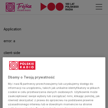
Application
error: a
client-side
exception
has
Dbamy o Twoją prywatność
My i nasi
5
partnerzy przechowujemy lub uzyskujemy dostęp do
occurred
informacji na urządzeniu, takich jak unikalne identyfikatory w plikach
cookie w celu przetwarzania danych osobowych. Użytkownik może
zaakceptować swoje wybory lub zarządzać nimi, klikając poniżej, jak
(see the
również skorzystać z prawa do sprzeciwu na podstawie prawnie
uzasadnionego interesu lub w dowolnym momencie na stronie