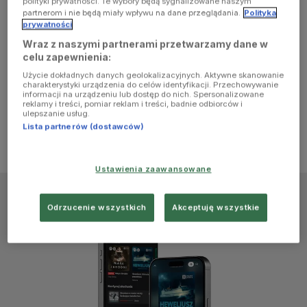
polityki prywatności. Te wybory będą sygnalizowane naszym
browser
partnerom i nie będą miały wpływu na dane przeglądania.
Polityka
prywatności
Wraz z naszymi partnerami przetwarzamy dane w
console for
celu zapewnienia:
Użycie dokładnych danych geolokalizacyjnych. Aktywne skanowanie
more
charakterystyki urządzenia do celów identyfikacji. Przechowywanie
informacji na urządzeniu lub dostęp do nich. Spersonalizowane
reklamy i treści, pomiar reklam i treści, badnie odbiorców i
information)
.
ulepszanie usług.
Lista partnerów (dostawców)
Ustawienia zaawansowane
Odrzucenie wszystkich
Akceptuję wszystkie