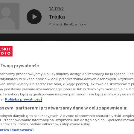
NA ŻYWO
Trójka
Prowadzi:
Redakcja Trójki
UŁY
PLAYLISTA
LISTA PRZEBOJÓW TRÓJKI
 Twoją prywatność
artnerzy przechowujemy lub uzyskujemy dostęp do informacji na urządzeniu, ta
dentyfikatory w plikach cookie w celu przetwarzania danych osobowych. Użytkow
ć swoje wybory lub zarządzać nimi, klikając poniżej, jak również skorzystać z 
na podstawie prawnie uzasadnionego interesu lub w dowolnym momencie na stron
i. Te wybory będą sygnalizowane naszym partnerom i nie będą miały wpływu na 
ia.
Polityka prywatności
aszymi partnerami przetwarzamy dane w celu zapewnienia:
ładnych danych geolokalizacyjnych. Aktywne skanowanie charakterystyki urządz
ji. Przechowywanie informacji na urządzeniu lub dostęp do nich. Spersonalizowa
iar reklam i treści, badnie odbiorców i ulepszanie usług.
tnerów (dostawców)