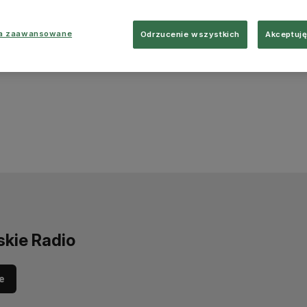
ia zaawansowane
Odrzucenie wszystkich
Akceptuję
skie Radio
e