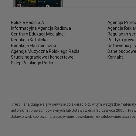
Polskie Radio S.A.
Agencja Promo
Informacyjna Agencja Radiowa
Agencja Rekl
Centrum Edukacji Medialnej
Regulamin ser
Redakcja Katolicka
Polityka prywa
Redakcja Ekumeniczna
Ustawienia pr
Agencja Muzyczna Polskiego Radia
Dane osobow
Studia nagraniowe i koncertowe
Kontakt
Sklep Polskiego Radia
Treści, znajdujące się w serwisie polskieradio.pl, w tym wszystkie materi
autorskim i prawach pokrewnych lub Ustawy z dnia 30 czerwca 2000 r. Pra
Jakiekolwiek kopiowanie, zapisywanie, powielanie, reprodukowanie oraz ro