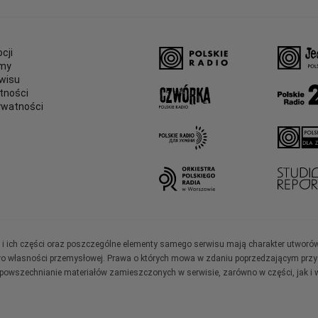
cji
amy
wisu
tności
ywatności
e
ały i ich części oraz poszczególne elementy samego serwisu mają charakter utworó
wo własności przemysłowej. Prawa o których mowa w zdaniu poprzedzającym przysł
zpowszechnianie materiałów zamieszczonych w serwisie, zarówno w części, jak i w