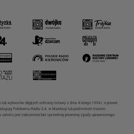
w lub wytworów objętych ochroną Ustawy z dnia 4 lutego 1994 r. o prawie
ugują Polskiemu Radiu S.A. w likwidacji lub podmiotom trzecim.
 całości jest zabronione bez uprzedniej pisemnej zgody uprawnionego.