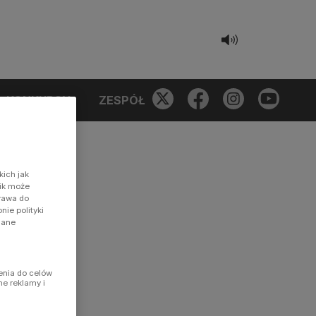
KONKURSY
ZESPÓŁ
kich jak
nik może
prawa do
ie polityki
dane
enia do celów
ne reklamy i