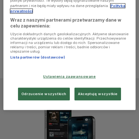
polityki prywatności. Te wybory będą sygnalizowane naszym
browser
partnerom i nie będą miały wpływu na dane przeglądania.
Polityka
prywatności
Wraz z naszymi partnerami przetwarzamy dane w
console for
celu zapewnienia:
Użycie dokładnych danych geolokalizacyjnych. Aktywne skanowanie
more
charakterystyki urządzenia do celów identyfikacji. Przechowywanie
informacji na urządzeniu lub dostęp do nich. Spersonalizowane
reklamy i treści, pomiar reklam i treści, badnie odbiorców i
information)
.
ulepszanie usług.
Lista partnerów (dostawców)
Ustawienia zaawansowane
Odrzucenie wszystkich
Akceptuję wszystkie