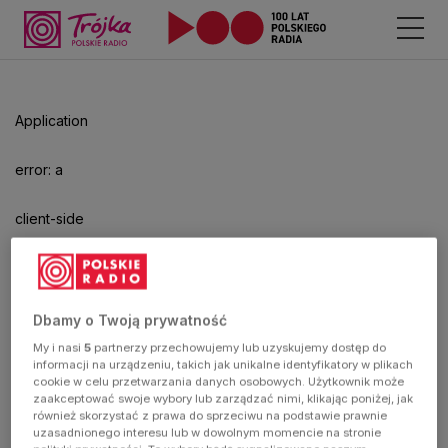
Application
error: a
client-side
exception
has
Dbamy o Twoją prywatność
My i nasi
5
partnerzy przechowujemy lub uzyskujemy dostęp do
occurred
informacji na urządzeniu, takich jak unikalne identyfikatory w plikach
cookie w celu przetwarzania danych osobowych. Użytkownik może
zaakceptować swoje wybory lub zarządzać nimi, klikając poniżej, jak
(see the
również skorzystać z prawa do sprzeciwu na podstawie prawnie
uzasadnionego interesu lub w dowolnym momencie na stronie