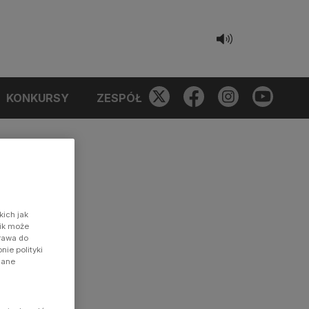
KONKURSY
ZESPÓŁ
kich jak
nik może
prawa do
ie polityki
dane