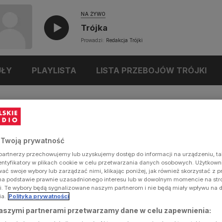
NA ŻYWO
Trójka
Prowadzi:
Redakcja Trójki
UŁY
PLAYLISTA
LISTA PRZEBOJÓW TRÓJKI
 Twoją prywatność
artnerzy przechowujemy lub uzyskujemy dostęp do informacji na urządzeniu, ta
dentyfikatory w plikach cookie w celu przetwarzania danych osobowych. Użytkow
ć swoje wybory lub zarządzać nimi, klikając poniżej, jak również skorzystać z 
na podstawie prawnie uzasadnionego interesu lub w dowolnym momencie na stron
i. Te wybory będą sygnalizowane naszym partnerom i nie będą miały wpływu na 
ia.
Polityka prywatności
aszymi partnerami przetwarzamy dane w celu zapewnienia: