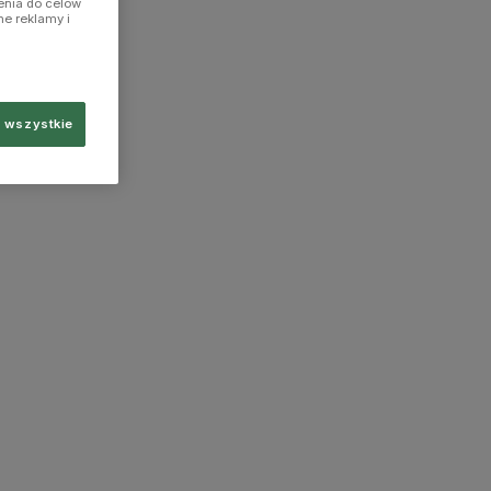
enia do celów
ne reklamy i
 wszystkie