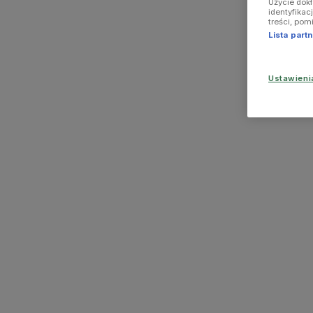
Użycie dok
identyfikac
treści, pom
Lista par
Ustawien