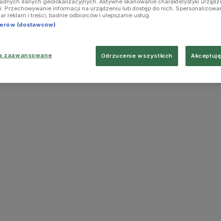
ładnych danych geolokalizacyjnych. Aktywne skanowanie charakterystyki urządz
ji. Przechowywanie informacji na urządzeniu lub dostęp do nich. Spersonalizowa
iar reklam i treści, badnie odbiorców i ulepszanie usług.
tnerów (dostawców)
ia zaawansowane
Odrzucenie wszystkich
Akceptuję