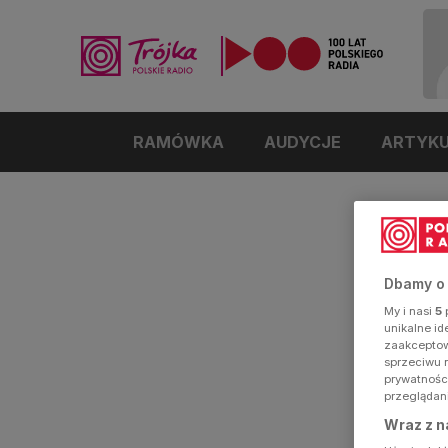
RAMÓWKA
AUDYCJE
ARTYK
Dbamy o
My i nasi
5
p
unikalne i
zaakceptowa
sprzeciwu 
prywatnośc
przeglądan
Wraz z n