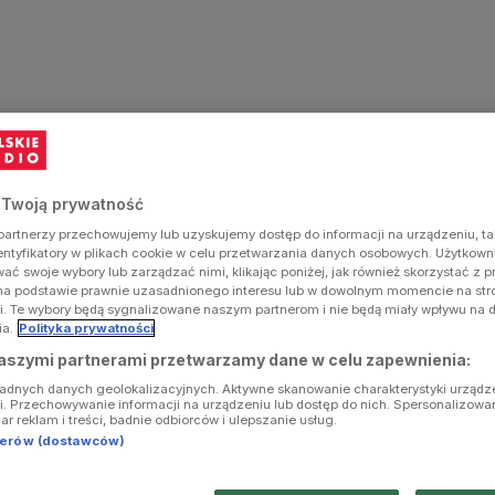
 Twoją prywatność
artnerzy przechowujemy lub uzyskujemy dostęp do informacji na urządzeniu, ta
dentyfikatory w plikach cookie w celu przetwarzania danych osobowych. Użytkow
ć swoje wybory lub zarządzać nimi, klikając poniżej, jak również skorzystać z 
na podstawie prawnie uzasadnionego interesu lub w dowolnym momencie na stron
i. Te wybory będą sygnalizowane naszym partnerom i nie będą miały wpływu na 
ia.
Polityka prywatności
aszymi partnerami przetwarzamy dane w celu zapewnienia:
ładnych danych geolokalizacyjnych. Aktywne skanowanie charakterystyki urządz
ji. Przechowywanie informacji na urządzeniu lub dostęp do nich. Spersonalizowa
iar reklam i treści, badnie odbiorców i ulepszanie usług.
tnerów (dostawców)