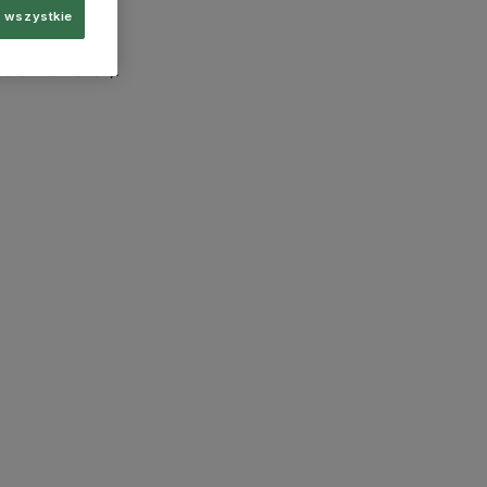
 wszystkie
more information)
.