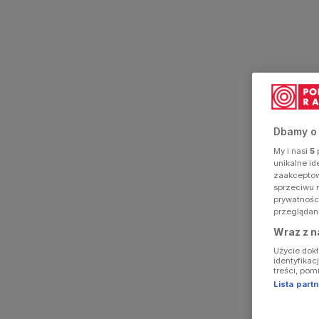
Dbamy o
My i nasi
5
p
unikalne i
zaakceptowa
sprzeciwu 
prywatnośc
przeglądan
Wraz z n
Użycie dok
identyfikac
treści, pom
Lista par