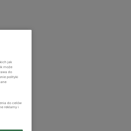
kich jak
nik może
prawa do
ie polityki
dane
enia do celów
ne reklamy i