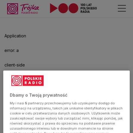
Odtwarzacz
jest
gotowy.
Kliknij
Application
aby
odtwarzać.
error: a
client-side
exception
has
Dbamy o Twoją prywatność
My i nasi
5
partnerzy przechowujemy lub uzyskujemy dostęp do
occurred
informacji na urządzeniu, takich jak unikalne identyfikatory w plikach
cookie w celu przetwarzania danych osobowych. Użytkownik może
zaakceptować swoje wybory lub zarządzać nimi, klikając poniżej, jak
(see the
również skorzystać z prawa do sprzeciwu na podstawie prawnie
uzasadnionego interesu lub w dowolnym momencie na stronie