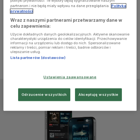
polityki prywatności. Te wybory będą sygnalizowane naszym
browser
partnerom i nie będą miały wpływu na dane przeglądania.
Polityka
prywatności
Wraz z naszymi partnerami przetwarzamy dane w
console for
celu zapewnienia:
Użycie dokładnych danych geolokalizacyjnych. Aktywne skanowanie
more
charakterystyki urządzenia do celów identyfikacji. Przechowywanie
informacji na urządzeniu lub dostęp do nich. Spersonalizowane
reklamy i treści, pomiar reklam i treści, badnie odbiorców i
information)
.
ulepszanie usług.
Lista partnerów (dostawców)
Ustawienia zaawansowane
Odrzucenie wszystkich
Akceptuję wszystkie