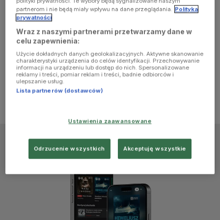
polityki prywatności. Te wybory będą sygnalizowane naszym
browser
partnerom i nie będą miały wpływu na dane przeglądania.
Polityka
prywatności
Wraz z naszymi partnerami przetwarzamy dane w
console for
celu zapewnienia:
Użycie dokładnych danych geolokalizacyjnych. Aktywne skanowanie
more
charakterystyki urządzenia do celów identyfikacji. Przechowywanie
informacji na urządzeniu lub dostęp do nich. Spersonalizowane
reklamy i treści, pomiar reklam i treści, badnie odbiorców i
information)
.
ulepszanie usług.
Lista partnerów (dostawców)
Ustawienia zaawansowane
Odrzucenie wszystkich
Akceptuję wszystkie