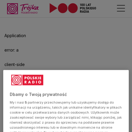
Odtwarzacz
jest
gotowy.
Kliknij
Application
aby
odtwarzać.
error: a
client-side
exception
has
Dbamy o Twoją prywatność
My i nasi
5
partnerzy przechowujemy lub uzyskujemy dostęp do
occurred
informacji na urządzeniu, takich jak unikalne identyfikatory w plikach
cookie w celu przetwarzania danych osobowych. Użytkownik może
zaakceptować swoje wybory lub zarządzać nimi, klikając poniżej, jak
(see the
również skorzystać z prawa do sprzeciwu na podstawie prawnie
uzasadnionego interesu lub w dowolnym momencie na stronie