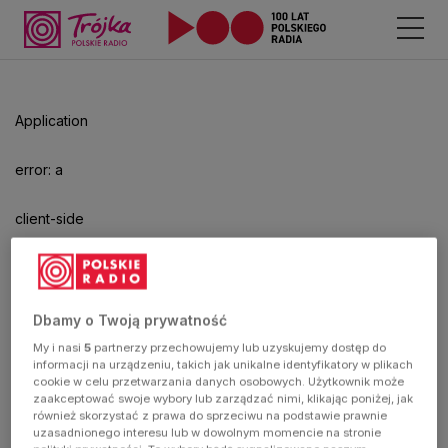
Odtwarzacz
jest
gotowy.
Kliknij
Application
aby
odtwarzać.
error: a
client-side
exception
has
Dbamy o Twoją prywatność
My i nasi
5
partnerzy przechowujemy lub uzyskujemy dostęp do
occurred
informacji na urządzeniu, takich jak unikalne identyfikatory w plikach
cookie w celu przetwarzania danych osobowych. Użytkownik może
zaakceptować swoje wybory lub zarządzać nimi, klikając poniżej, jak
(see the
również skorzystać z prawa do sprzeciwu na podstawie prawnie
uzasadnionego interesu lub w dowolnym momencie na stronie