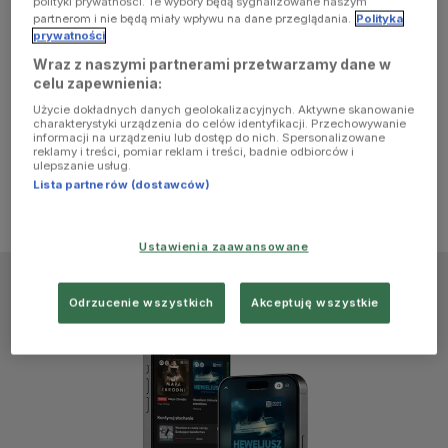
polityki prywatności. Te wybory będą sygnalizowane naszym
browser
partnerom i nie będą miały wpływu na dane przeglądania.
Polityka
prywatności
Wraz z naszymi partnerami przetwarzamy dane w
console for
celu zapewnienia:
Użycie dokładnych danych geolokalizacyjnych. Aktywne skanowanie
more
charakterystyki urządzenia do celów identyfikacji. Przechowywanie
informacji na urządzeniu lub dostęp do nich. Spersonalizowane
reklamy i treści, pomiar reklam i treści, badnie odbiorców i
information)
.
ulepszanie usług.
Lista partnerów (dostawców)
Ustawienia zaawansowane
Odrzucenie wszystkich
Akceptuję wszystkie