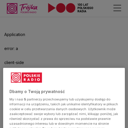
Application
error: a
client-side
exception
has
Dbamy o Twoją prywatność
My i nasi
5
partnerzy przechowujemy lub uzyskujemy dostęp do
occurred
informacji na urządzeniu, takich jak unikalne identyfikatory w plikach
cookie w celu przetwarzania danych osobowych. Użytkownik może
zaakceptować swoje wybory lub zarządzać nimi, klikając poniżej, jak
(see the
również skorzystać z prawa do sprzeciwu na podstawie prawnie
uzasadnionego interesu lub w dowolnym momencie na stronie