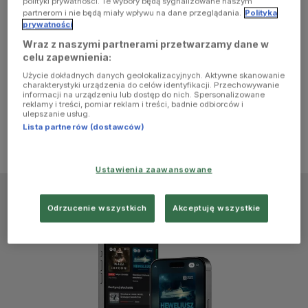
polityki prywatności. Te wybory będą sygnalizowane naszym
browser
partnerom i nie będą miały wpływu na dane przeglądania.
Polityka
prywatności
Wraz z naszymi partnerami przetwarzamy dane w
console for
celu zapewnienia:
Użycie dokładnych danych geolokalizacyjnych. Aktywne skanowanie
more
charakterystyki urządzenia do celów identyfikacji. Przechowywanie
informacji na urządzeniu lub dostęp do nich. Spersonalizowane
reklamy i treści, pomiar reklam i treści, badnie odbiorców i
information)
.
ulepszanie usług.
Lista partnerów (dostawców)
Ustawienia zaawansowane
Odrzucenie wszystkich
Akceptuję wszystkie