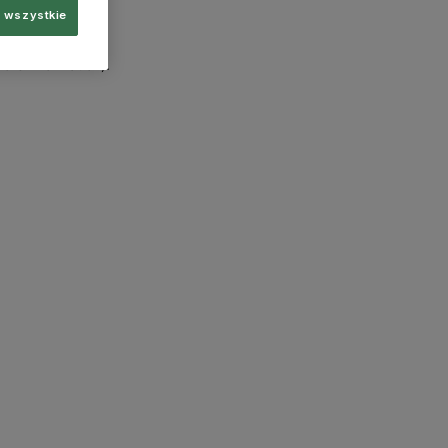
 wszystkie
more information)
.