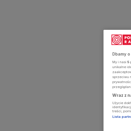
Dbamy o
My i nasi
5
p
unikalne i
zaakceptowa
sprzeciwu 
prywatnośc
przeglądan
Wraz z n
Użycie dok
identyfikac
treści, pom
Lista par