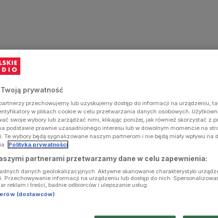
 Twoją prywatność
artnerzy przechowujemy lub uzyskujemy dostęp do informacji na urządzeniu, ta
dentyfikatory w plikach cookie w celu przetwarzania danych osobowych. Użytkow
ć swoje wybory lub zarządzać nimi, klikając poniżej, jak również skorzystać z 
na podstawie prawnie uzasadnionego interesu lub w dowolnym momencie na stron
i. Te wybory będą sygnalizowane naszym partnerom i nie będą miały wpływu na 
ia.
Polityka prywatności
aszymi partnerami przetwarzamy dane w celu zapewnienia:
ładnych danych geolokalizacyjnych. Aktywne skanowanie charakterystyki urządz
ji. Przechowywanie informacji na urządzeniu lub dostęp do nich. Spersonalizowa
iar reklam i treści, badnie odbiorców i ulepszanie usług.
tnerów (dostawców)