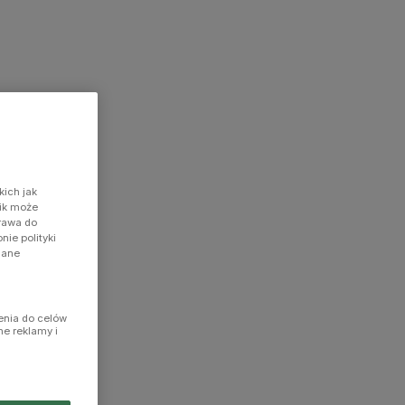
kich jak
nik może
prawa do
ie polityki
dane
enia do celów
ne reklamy i