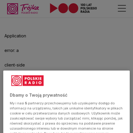
Odtwarzacz
jest
gotowy.
Kliknij
Application
aby
odtwarzać.
error: a
client-side
exception
has
Dbamy o Twoją prywatność
My i nasi
5
partnerzy przechowujemy lub uzyskujemy dostęp do
occurred
informacji na urządzeniu, takich jak unikalne identyfikatory w plikach
cookie w celu przetwarzania danych osobowych. Użytkownik może
zaakceptować swoje wybory lub zarządzać nimi, klikając poniżej, jak
(see the
również skorzystać z prawa do sprzeciwu na podstawie prawnie
uzasadnionego interesu lub w dowolnym momencie na stronie