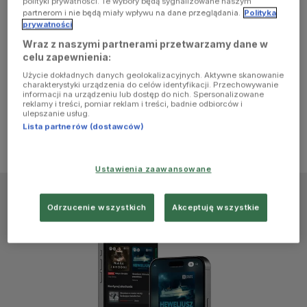
polityki prywatności. Te wybory będą sygnalizowane naszym
browser
partnerom i nie będą miały wpływu na dane przeglądania.
Polityka
prywatności
Wraz z naszymi partnerami przetwarzamy dane w
console for
celu zapewnienia:
Użycie dokładnych danych geolokalizacyjnych. Aktywne skanowanie
more
charakterystyki urządzenia do celów identyfikacji. Przechowywanie
informacji na urządzeniu lub dostęp do nich. Spersonalizowane
reklamy i treści, pomiar reklam i treści, badnie odbiorców i
information)
.
ulepszanie usług.
Lista partnerów (dostawców)
Ustawienia zaawansowane
Odrzucenie wszystkich
Akceptuję wszystkie