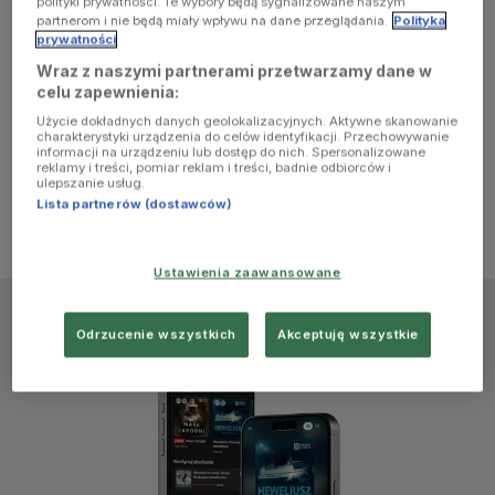
polityki prywatności. Te wybory będą sygnalizowane naszym
browser
partnerom i nie będą miały wpływu na dane przeglądania.
Polityka
prywatności
Wraz z naszymi partnerami przetwarzamy dane w
console for
celu zapewnienia:
Użycie dokładnych danych geolokalizacyjnych. Aktywne skanowanie
more
charakterystyki urządzenia do celów identyfikacji. Przechowywanie
informacji na urządzeniu lub dostęp do nich. Spersonalizowane
reklamy i treści, pomiar reklam i treści, badnie odbiorców i
information)
.
ulepszanie usług.
Lista partnerów (dostawców)
Ustawienia zaawansowane
Odrzucenie wszystkich
Akceptuję wszystkie