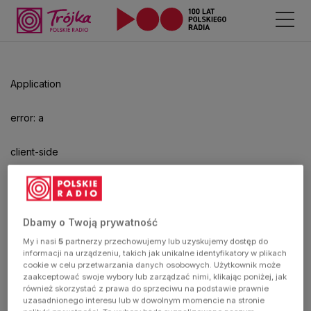
Application
error: a
client-side
exception
has
Dbamy o Twoją prywatność
My i nasi
5
partnerzy przechowujemy lub uzyskujemy dostęp do
occurred
informacji na urządzeniu, takich jak unikalne identyfikatory w plikach
cookie w celu przetwarzania danych osobowych. Użytkownik może
zaakceptować swoje wybory lub zarządzać nimi, klikając poniżej, jak
(see the
również skorzystać z prawa do sprzeciwu na podstawie prawnie
uzasadnionego interesu lub w dowolnym momencie na stronie