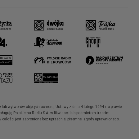
w lub wytworów objętych ochroną Ustawy z dnia 4 lutego 1994 r. o prawie
ugują Polskiemu Radiu S.A. w likwidacji lub podmiotom trzecim.
 całości jest zabronione bez uprzedniej pisemnej zgody uprawnionego.