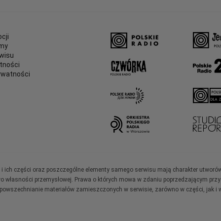
cji
amy
wisu
tności
ywatności
e
ały i ich części oraz poszczególne elementy samego serwisu mają charakter utworó
wo własności przemysłowej. Prawa o których mowa w zdaniu poprzedzającym przysł
zpowszechnianie materiałów zamieszczonych w serwisie, zarówno w części, jak i w