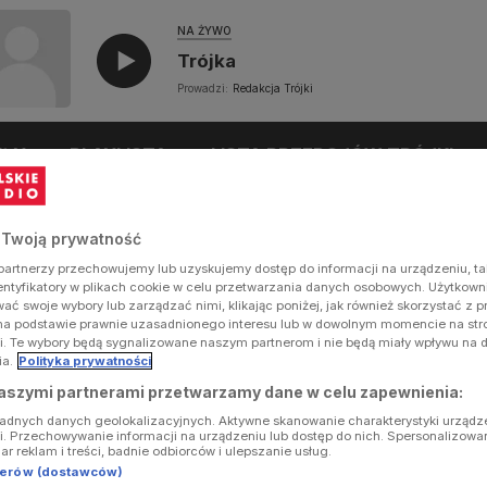
NA ŻYWO
Trójka
Prowadzi:
Redakcja Trójki
UŁY
PLAYLISTA
LISTA PRZEBOJÓW TRÓJKI
 Twoją prywatność
artnerzy przechowujemy lub uzyskujemy dostęp do informacji na urządzeniu, ta
dentyfikatory w plikach cookie w celu przetwarzania danych osobowych. Użytkow
ć swoje wybory lub zarządzać nimi, klikając poniżej, jak również skorzystać z 
na podstawie prawnie uzasadnionego interesu lub w dowolnym momencie na stron
i. Te wybory będą sygnalizowane naszym partnerom i nie będą miały wpływu na 
ia.
Polityka prywatności
aszymi partnerami przetwarzamy dane w celu zapewnienia:
ładnych danych geolokalizacyjnych. Aktywne skanowanie charakterystyki urządz
ji. Przechowywanie informacji na urządzeniu lub dostęp do nich. Spersonalizowa
iar reklam i treści, badnie odbiorców i ulepszanie usług.
tnerów (dostawców)