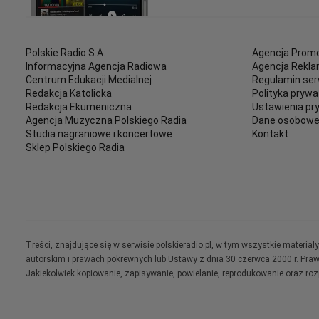
Polskie Radio S.A.
Agencja Promo
Informacyjna Agencja Radiowa
Agencja Rekl
Centrum Edukacji Medialnej
Regulamin ser
Redakcja Katolicka
Polityka prywa
Redakcja Ekumeniczna
Ustawienia pr
Agencja Muzyczna Polskiego Radia
Dane osobow
Studia nagraniowe i koncertowe
Kontakt
Sklep Polskiego Radia
Treści, znajdujące się w serwisie polskieradio.pl, w tym wszystkie materi
autorskim i prawach pokrewnych lub Ustawy z dnia 30 czerwca 2000 r. Pra
Jakiekolwiek kopiowanie, zapisywanie, powielanie, reprodukowanie oraz ro