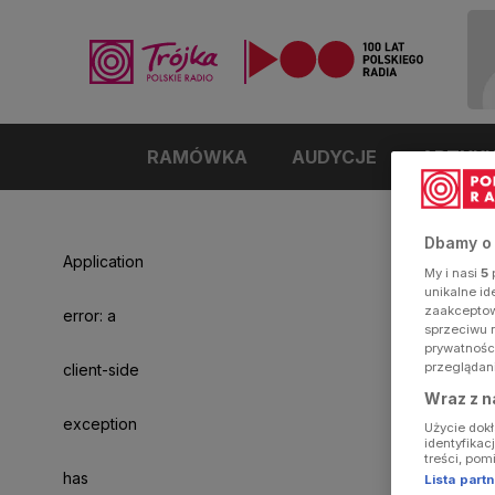
RAMÓWKA
AUDYCJE
ARTYK
Dbamy o
Application
My i nasi
5
p
unikalne i
zaakceptowa
error: a
sprzeciwu 
prywatnośc
przeglądan
client-side
Wraz z n
exception
Użycie dok
identyfikac
treści, pom
has
Lista par