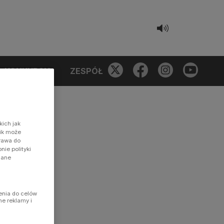
KONKURSY
ZESPÓŁ
kich jak
nik może
prawa do
ie polityki
dane
enia do celów
ne reklamy i