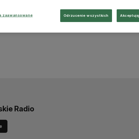
ia zaawansowane
Odrzucenie wszystkich
Akceptuję
skie Radio
e