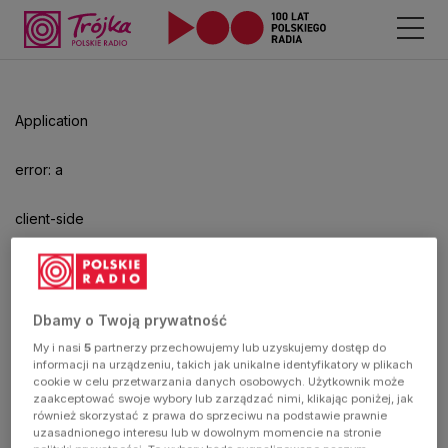
Odtwarzacz
jest
gotowy.
Kliknij
Application
aby
odtwarzać.
error: a
client-side
exception
has
Dbamy o Twoją prywatność
My i nasi
5
partnerzy przechowujemy lub uzyskujemy dostęp do
occurred
informacji na urządzeniu, takich jak unikalne identyfikatory w plikach
cookie w celu przetwarzania danych osobowych. Użytkownik może
zaakceptować swoje wybory lub zarządzać nimi, klikając poniżej, jak
(see the
również skorzystać z prawa do sprzeciwu na podstawie prawnie
uzasadnionego interesu lub w dowolnym momencie na stronie