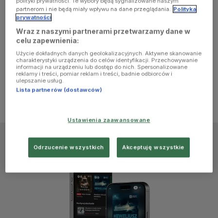
polityki prywatności. Te wybory będą sygnalizowane naszym
browser
partnerom i nie będą miały wpływu na dane przeglądania.
Polityka
prywatności
Wraz z naszymi partnerami przetwarzamy dane w
console for
celu zapewnienia:
Użycie dokładnych danych geolokalizacyjnych. Aktywne skanowanie
more
charakterystyki urządzenia do celów identyfikacji. Przechowywanie
informacji na urządzeniu lub dostęp do nich. Spersonalizowane
reklamy i treści, pomiar reklam i treści, badnie odbiorców i
information)
.
ulepszanie usług.
Lista partnerów (dostawców)
Ustawienia zaawansowane
Odrzucenie wszystkich
Akceptuję wszystkie