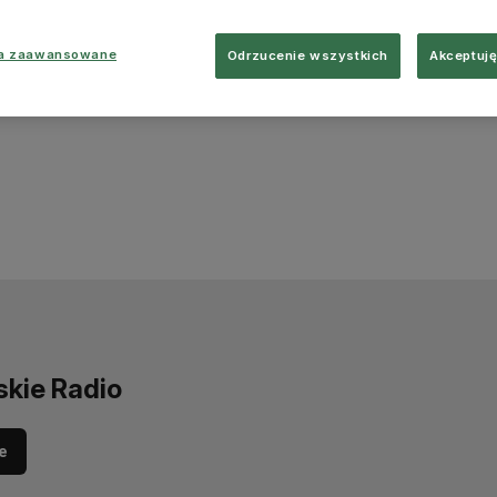
ia zaawansowane
Odrzucenie wszystkich
Akceptuję
skie Radio
e