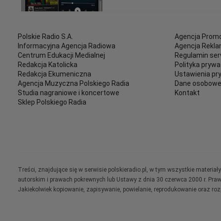
Polskie Radio S.A.
Agencja Promo
Informacyjna Agencja Radiowa
Agencja Rekl
Centrum Edukacji Medialnej
Regulamin ser
Redakcja Katolicka
Polityka prywa
Redakcja Ekumeniczna
Ustawienia pr
Agencja Muzyczna Polskiego Radia
Dane osobow
Studia nagraniowe i koncertowe
Kontakt
Sklep Polskiego Radia
Treści, znajdujące się w serwisie polskieradio.pl, w tym wszystkie materi
autorskim i prawach pokrewnych lub Ustawy z dnia 30 czerwca 2000 r. Pra
Jakiekolwiek kopiowanie, zapisywanie, powielanie, reprodukowanie oraz ro