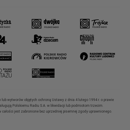
w lub wytworów objętych ochroną Ustawy z dnia 4 lutego 1994 r. o prawie
ugują Polskiemu Radiu S.A. w likwidacji lub podmiotom trzecim.
 całości jest zabronione bez uprzedniej pisemnej zgody uprawnionego.