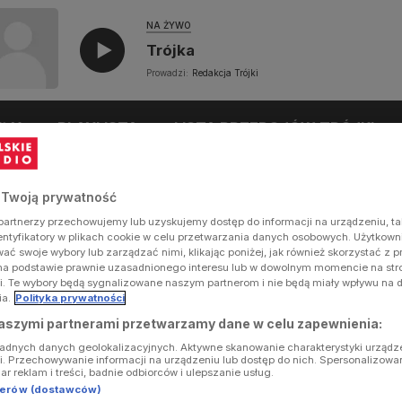
NA ŻYWO
Trójka
Prowadzi:
Redakcja Trójki
UŁY
PLAYLISTA
LISTA PRZEBOJÓW TRÓJKI
 Twoją prywatność
artnerzy przechowujemy lub uzyskujemy dostęp do informacji na urządzeniu, ta
dentyfikatory w plikach cookie w celu przetwarzania danych osobowych. Użytkow
ć swoje wybory lub zarządzać nimi, klikając poniżej, jak również skorzystać z 
na podstawie prawnie uzasadnionego interesu lub w dowolnym momencie na stron
i. Te wybory będą sygnalizowane naszym partnerom i nie będą miały wpływu na 
ia.
Polityka prywatności
aszymi partnerami przetwarzamy dane w celu zapewnienia:
ładnych danych geolokalizacyjnych. Aktywne skanowanie charakterystyki urządz
ji. Przechowywanie informacji na urządzeniu lub dostęp do nich. Spersonalizowa
iar reklam i treści, badnie odbiorców i ulepszanie usług.
tnerów (dostawców)