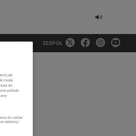
KONKURSY
ZESPÓŁ
kich jak
nik może
prawa do
ie polityki
dane
enia do celów
ne reklamy i