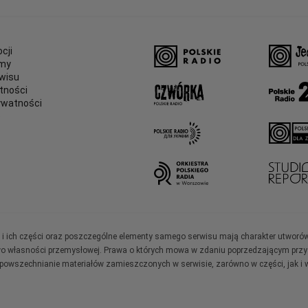
cji
amy
wisu
tności
ywatności
e
ały i ich części oraz poszczególne elementy samego serwisu mają charakter utworó
wo własności przemysłowej. Prawa o których mowa w zdaniu poprzedzającym przysł
zpowszechnianie materiałów zamieszczonych w serwisie, zarówno w części, jak i w