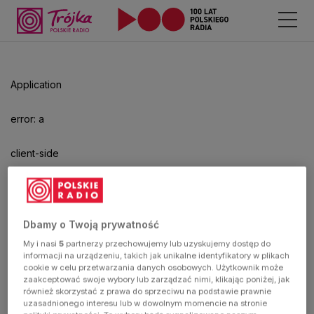
Application
error: a
client-side
exception
has
Dbamy o Twoją prywatność
My i nasi
5
partnerzy przechowujemy lub uzyskujemy dostęp do
occurred
informacji na urządzeniu, takich jak unikalne identyfikatory w plikach
cookie w celu przetwarzania danych osobowych. Użytkownik może
zaakceptować swoje wybory lub zarządzać nimi, klikając poniżej, jak
(see the
również skorzystać z prawa do sprzeciwu na podstawie prawnie
uzasadnionego interesu lub w dowolnym momencie na stronie