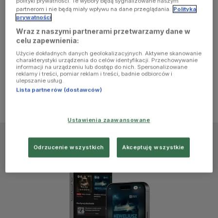
polityki prywatności. Te wybory będą sygnalizowane naszym
browser
partnerom i nie będą miały wpływu na dane przeglądania.
Polityka
prywatności
Wraz z naszymi partnerami przetwarzamy dane w
console for
celu zapewnienia:
Użycie dokładnych danych geolokalizacyjnych. Aktywne skanowanie
more
charakterystyki urządzenia do celów identyfikacji. Przechowywanie
informacji na urządzeniu lub dostęp do nich. Spersonalizowane
reklamy i treści, pomiar reklam i treści, badnie odbiorców i
information)
.
ulepszanie usług.
Lista partnerów (dostawców)
Ustawienia zaawansowane
Odrzucenie wszystkich
Akceptuję wszystkie