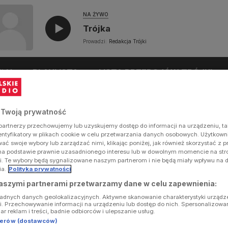
NA ŻYWO
Trójka
Prowadzi:
Redakcja Trójki
UŁY
PLAYLISTA
LISTA PRZEBOJÓW TRÓJKI
 Twoją prywatność
artnerzy przechowujemy lub uzyskujemy dostęp do informacji na urządzeniu, ta
dentyfikatory w plikach cookie w celu przetwarzania danych osobowych. Użytkow
ć swoje wybory lub zarządzać nimi, klikając poniżej, jak również skorzystać z 
na podstawie prawnie uzasadnionego interesu lub w dowolnym momencie na stron
i. Te wybory będą sygnalizowane naszym partnerom i nie będą miały wpływu na 
ia.
Polityka prywatności
aszymi partnerami przetwarzamy dane w celu zapewnienia:
ładnych danych geolokalizacyjnych. Aktywne skanowanie charakterystyki urządz
ji. Przechowywanie informacji na urządzeniu lub dostęp do nich. Spersonalizowa
iar reklam i treści, badnie odbiorców i ulepszanie usług.
tnerów (dostawców)