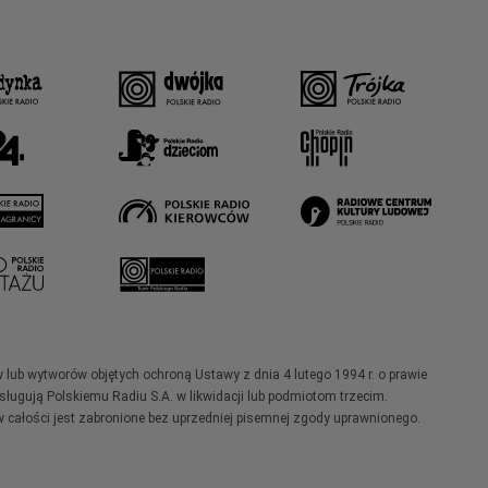
w lub wytworów objętych ochroną Ustawy z dnia 4 lutego 1994 r. o prawie
ugują Polskiemu Radiu S.A. w likwidacji lub podmiotom trzecim.
 całości jest zabronione bez uprzedniej pisemnej zgody uprawnionego.