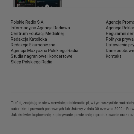
Polskie Radio S.A.
Agencja Promo
Informacyjna Agencja Radiowa
Agencja Rekl
Centrum Edukacji Medialnej
Regulamin ser
Redakcja Katolicka
Polityka prywa
Redakcja Ekumeniczna
Ustawienia pr
Agencja Muzyczna Polskiego Radia
Dane osobow
Studia nagraniowe i koncertowe
Kontakt
Sklep Polskiego Radia
Treści, znajdujące się w serwisie polskieradio.pl, w tym wszystkie materi
autorskim i prawach pokrewnych lub Ustawy z dnia 30 czerwca 2000 r. Pra
Jakiekolwiek kopiowanie, zapisywanie, powielanie, reprodukowanie oraz ro