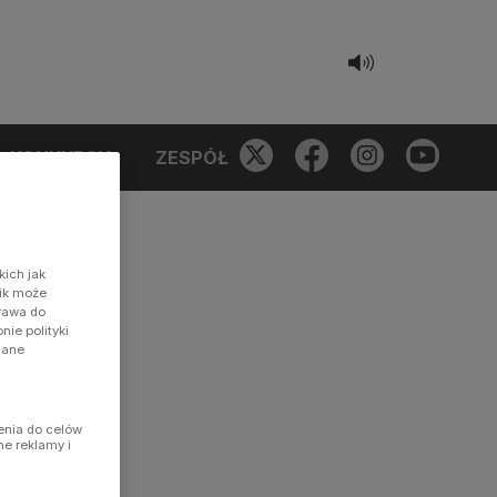
KONKURSY
ZESPÓŁ
kich jak
nik może
prawa do
ie polityki
dane
enia do celów
ne reklamy i