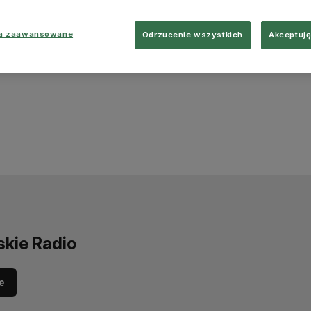
ia zaawansowane
Odrzucenie wszystkich
Akceptuję
skie Radio
e