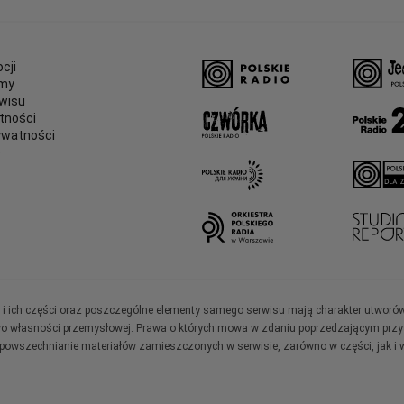
cji
amy
wisu
tności
ywatności
e
ały i ich części oraz poszczególne elementy samego serwisu mają charakter utworó
wo własności przemysłowej. Prawa o których mowa w zdaniu poprzedzającym przysł
zpowszechnianie materiałów zamieszczonych w serwisie, zarówno w części, jak i w