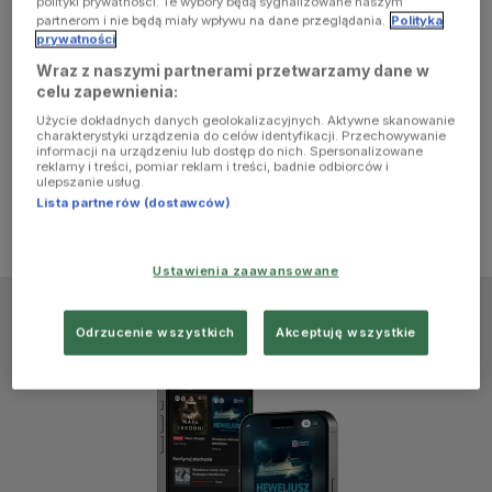
polityki prywatności. Te wybory będą sygnalizowane naszym
browser
partnerom i nie będą miały wpływu na dane przeglądania.
Polityka
prywatności
Wraz z naszymi partnerami przetwarzamy dane w
console for
celu zapewnienia:
Użycie dokładnych danych geolokalizacyjnych. Aktywne skanowanie
more
charakterystyki urządzenia do celów identyfikacji. Przechowywanie
informacji na urządzeniu lub dostęp do nich. Spersonalizowane
reklamy i treści, pomiar reklam i treści, badnie odbiorców i
information)
.
ulepszanie usług.
Lista partnerów (dostawców)
Ustawienia zaawansowane
Odrzucenie wszystkich
Akceptuję wszystkie