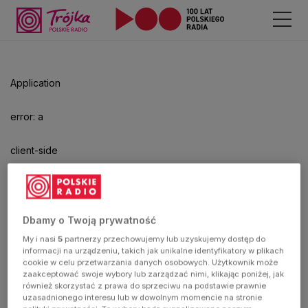
Odtwarzacz
jest
gotowy.
Kliknij
Application
aby
odtwarzać.
error: a
client-side
exception
has
Dbamy o Twoją prywatność
My i nasi
5
partnerzy przechowujemy lub uzyskujemy dostęp do
occurred
informacji na urządzeniu, takich jak unikalne identyfikatory w plikach
cookie w celu przetwarzania danych osobowych. Użytkownik może
zaakceptować swoje wybory lub zarządzać nimi, klikając poniżej, jak
(see the
również skorzystać z prawa do sprzeciwu na podstawie prawnie
uzasadnionego interesu lub w dowolnym momencie na stronie