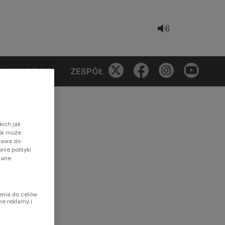
KONKURSY
ZESPÓŁ
kich jak
nik może
prawa do
ie polityki
dane
enia do celów
ne reklamy i