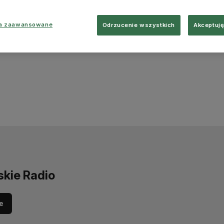
ia zaawansowane
Odrzucenie wszystkich
Akceptuję
skie Radio
e