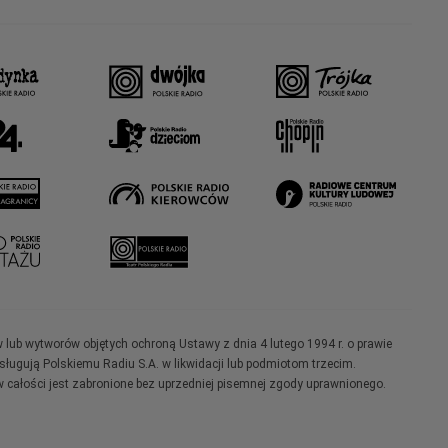
w lub wytworów objętych ochroną Ustawy z dnia 4 lutego 1994 r. o prawie
ugują Polskiemu Radiu S.A. w likwidacji lub podmiotom trzecim.
 całości jest zabronione bez uprzedniej pisemnej zgody uprawnionego.