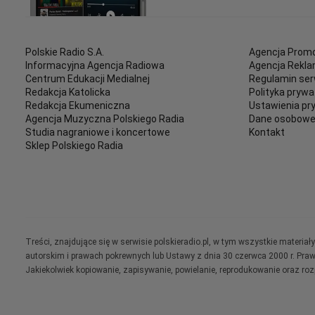
Polskie Radio S.A.
Agencja Promo
Informacyjna Agencja Radiowa
Agencja Rekl
Centrum Edukacji Medialnej
Regulamin ser
Redakcja Katolicka
Polityka prywa
Redakcja Ekumeniczna
Ustawienia pr
Agencja Muzyczna Polskiego Radia
Dane osobow
Studia nagraniowe i koncertowe
Kontakt
Sklep Polskiego Radia
Treści, znajdujące się w serwisie polskieradio.pl, w tym wszystkie materi
autorskim i prawach pokrewnych lub Ustawy z dnia 30 czerwca 2000 r. Pra
Jakiekolwiek kopiowanie, zapisywanie, powielanie, reprodukowanie oraz ro