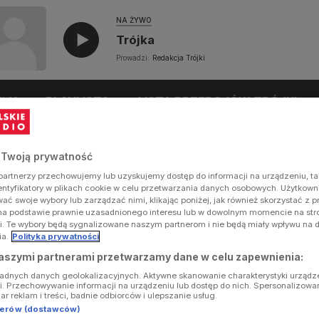
NA ŻYWO
Trójka
Prowadzi:
Redakcja Trójki
UŁY
PLAYLISTA
LISTA PRZEBOJÓW TRÓJKI
 Twoją prywatność
artnerzy przechowujemy lub uzyskujemy dostęp do informacji na urządzeniu, ta
dentyfikatory w plikach cookie w celu przetwarzania danych osobowych. Użytkow
ć swoje wybory lub zarządzać nimi, klikając poniżej, jak również skorzystać z 
na podstawie prawnie uzasadnionego interesu lub w dowolnym momencie na stron
i. Te wybory będą sygnalizowane naszym partnerom i nie będą miały wpływu na 
ia.
Polityka prywatności
aszymi partnerami przetwarzamy dane w celu zapewnienia:
ładnych danych geolokalizacyjnych. Aktywne skanowanie charakterystyki urządz
ji. Przechowywanie informacji na urządzeniu lub dostęp do nich. Spersonalizowa
iar reklam i treści, badnie odbiorców i ulepszanie usług.
tnerów (dostawców)