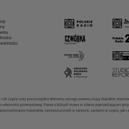
cji
amy
wisu
tności
ywatności
e
ały i ich części oraz poszczególne elementy samego serwisu mają charakter utworó
wo własności przemysłowej. Prawa o których mowa w zdaniu poprzedzającym przysł
zpowszechnianie materiałów zamieszczonych w serwisie, zarówno w części, jak i w