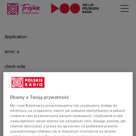
Application
error: a
client-side
exception
has
Dbamy o Twoją prywatność
My i nasi
5
partnerzy przechowujemy lub uzyskujemy dostęp do
occurred
informacji na urządzeniu, takich jak unikalne identyfikatory w plikach
cookie w celu przetwarzania danych osobowych. Użytkownik może
zaakceptować swoje wybory lub zarządzać nimi, klikając poniżej, jak
(see the
również skorzystać z prawa do sprzeciwu na podstawie prawnie
uzasadnionego interesu lub w dowolnym momencie na stronie