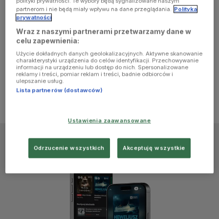
polityki prywatności. Te wybory będą sygnalizowane naszym
browser
partnerom i nie będą miały wpływu na dane przeglądania.
Polityka
prywatności
Wraz z naszymi partnerami przetwarzamy dane w
console for
celu zapewnienia:
Użycie dokładnych danych geolokalizacyjnych. Aktywne skanowanie
more
charakterystyki urządzenia do celów identyfikacji. Przechowywanie
informacji na urządzeniu lub dostęp do nich. Spersonalizowane
reklamy i treści, pomiar reklam i treści, badnie odbiorców i
information)
.
ulepszanie usług.
Lista partnerów (dostawców)
Ustawienia zaawansowane
Odrzucenie wszystkich
Akceptuję wszystkie