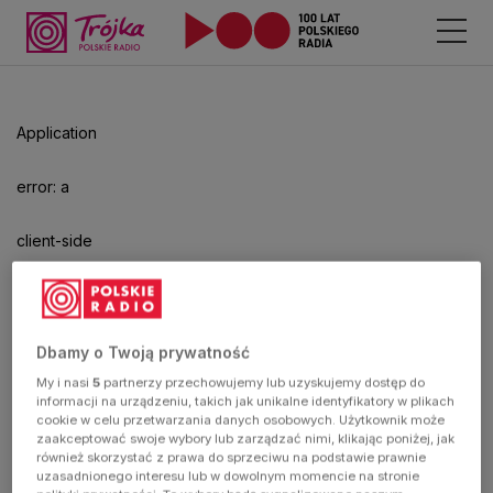
Odtwarzacz
jest
gotowy.
Kliknij
Application
aby
odtwarzać.
error: a
client-side
exception
has
Dbamy o Twoją prywatność
My i nasi
5
partnerzy przechowujemy lub uzyskujemy dostęp do
occurred
informacji na urządzeniu, takich jak unikalne identyfikatory w plikach
cookie w celu przetwarzania danych osobowych. Użytkownik może
zaakceptować swoje wybory lub zarządzać nimi, klikając poniżej, jak
(see the
również skorzystać z prawa do sprzeciwu na podstawie prawnie
uzasadnionego interesu lub w dowolnym momencie na stronie