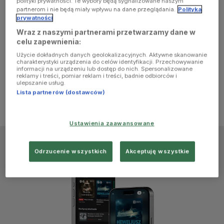
polityki prywatności. Te wybory będą sygnalizowane naszym
browser
partnerom i nie będą miały wpływu na dane przeglądania.
Polityka
prywatności
Wraz z naszymi partnerami przetwarzamy dane w
console for
celu zapewnienia:
Użycie dokładnych danych geolokalizacyjnych. Aktywne skanowanie
more
charakterystyki urządzenia do celów identyfikacji. Przechowywanie
informacji na urządzeniu lub dostęp do nich. Spersonalizowane
reklamy i treści, pomiar reklam i treści, badnie odbiorców i
information)
.
ulepszanie usług.
Lista partnerów (dostawców)
Ustawienia zaawansowane
Odrzucenie wszystkich
Akceptuję wszystkie