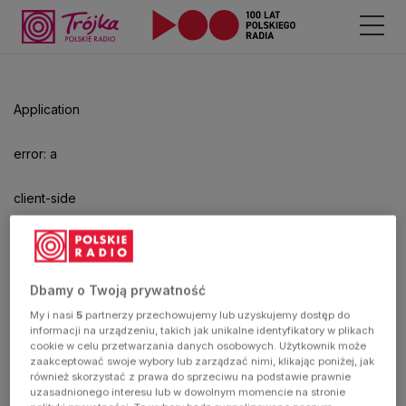
Application
error: a
client-side
exception
has
Dbamy o Twoją prywatność
My i nasi
5
partnerzy przechowujemy lub uzyskujemy dostęp do
occurred
informacji na urządzeniu, takich jak unikalne identyfikatory w plikach
cookie w celu przetwarzania danych osobowych. Użytkownik może
zaakceptować swoje wybory lub zarządzać nimi, klikając poniżej, jak
(see the
również skorzystać z prawa do sprzeciwu na podstawie prawnie
uzasadnionego interesu lub w dowolnym momencie na stronie