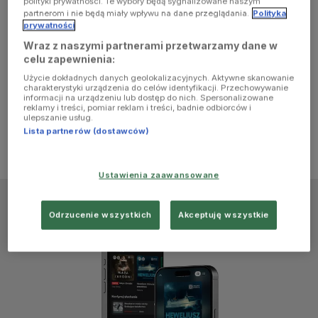
polityki prywatności. Te wybory będą sygnalizowane naszym
browser
partnerom i nie będą miały wpływu na dane przeglądania.
Polityka
prywatności
Wraz z naszymi partnerami przetwarzamy dane w
console for
celu zapewnienia:
Użycie dokładnych danych geolokalizacyjnych. Aktywne skanowanie
more
charakterystyki urządzenia do celów identyfikacji. Przechowywanie
informacji na urządzeniu lub dostęp do nich. Spersonalizowane
reklamy i treści, pomiar reklam i treści, badnie odbiorców i
information)
.
ulepszanie usług.
Lista partnerów (dostawców)
Ustawienia zaawansowane
Odrzucenie wszystkich
Akceptuję wszystkie