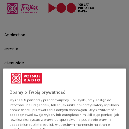
Odtwarzacz
jest
gotowy.
Kliknij
Application
aby
odtwarzać.
error: a
client-side
exception
has
Dbamy o Twoją prywatność
My i nasi
5
partnerzy przechowujemy lub uzyskujemy dostęp do
occurred
informacji na urządzeniu, takich jak unikalne identyfikatory w plikach
cookie w celu przetwarzania danych osobowych. Użytkownik może
zaakceptować swoje wybory lub zarządzać nimi, klikając poniżej, jak
(see the
również skorzystać z prawa do sprzeciwu na podstawie prawnie
uzasadnionego interesu lub w dowolnym momencie na stronie