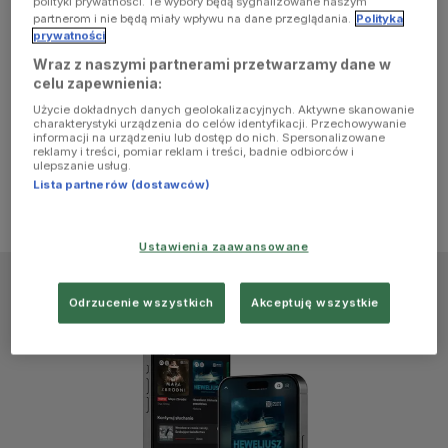
polityki prywatności. Te wybory będą sygnalizowane naszym
browser
partnerom i nie będą miały wpływu na dane przeglądania.
Polityka
prywatności
Wraz z naszymi partnerami przetwarzamy dane w
console for
celu zapewnienia:
Użycie dokładnych danych geolokalizacyjnych. Aktywne skanowanie
more
charakterystyki urządzenia do celów identyfikacji. Przechowywanie
informacji na urządzeniu lub dostęp do nich. Spersonalizowane
reklamy i treści, pomiar reklam i treści, badnie odbiorców i
information)
.
ulepszanie usług.
Lista partnerów (dostawców)
Ustawienia zaawansowane
Odrzucenie wszystkich
Akceptuję wszystkie