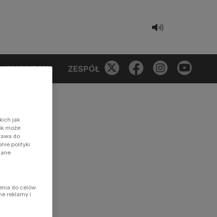
KONKURSY
ZESPÓŁ
kich jak
nik może
prawa do
ie polityki
dane
enia do celów
ne reklamy i