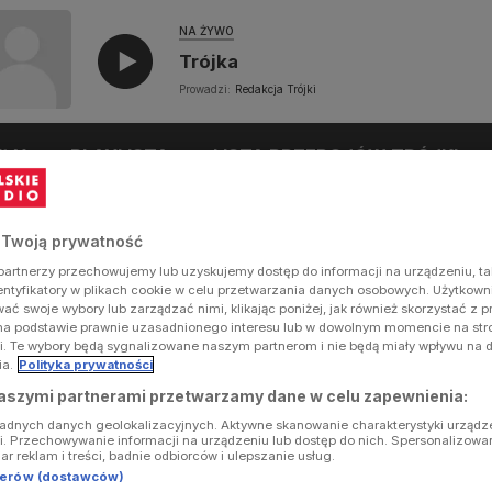
NA ŻYWO
Trójka
Prowadzi:
Redakcja Trójki
UŁY
PLAYLISTA
LISTA PRZEBOJÓW TRÓJKI
 Twoją prywatność
artnerzy przechowujemy lub uzyskujemy dostęp do informacji na urządzeniu, ta
dentyfikatory w plikach cookie w celu przetwarzania danych osobowych. Użytkow
ć swoje wybory lub zarządzać nimi, klikając poniżej, jak również skorzystać z 
na podstawie prawnie uzasadnionego interesu lub w dowolnym momencie na stron
i. Te wybory będą sygnalizowane naszym partnerom i nie będą miały wpływu na 
ia.
Polityka prywatności
aszymi partnerami przetwarzamy dane w celu zapewnienia:
ładnych danych geolokalizacyjnych. Aktywne skanowanie charakterystyki urządz
ji. Przechowywanie informacji na urządzeniu lub dostęp do nich. Spersonalizowa
iar reklam i treści, badnie odbiorców i ulepszanie usług.
tnerów (dostawców)