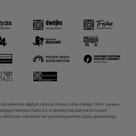
w lub wytworów objętych ochroną Ustawy z dnia 4 lutego 1994 r. o prawie
ugują Polskiemu Radiu S.A. w likwidacji lub podmiotom trzecim.
 całości jest zabronione bez uprzedniej pisemnej zgody uprawnionego.