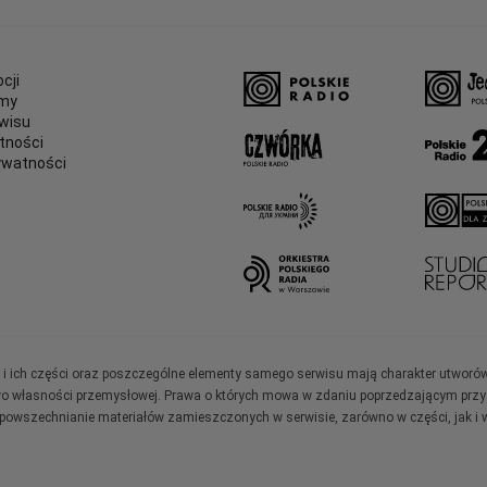
cji
amy
wisu
tności
ywatności
e
ały i ich części oraz poszczególne elementy samego serwisu mają charakter utworó
wo własności przemysłowej. Prawa o których mowa w zdaniu poprzedzającym przysł
zpowszechnianie materiałów zamieszczonych w serwisie, zarówno w części, jak i w