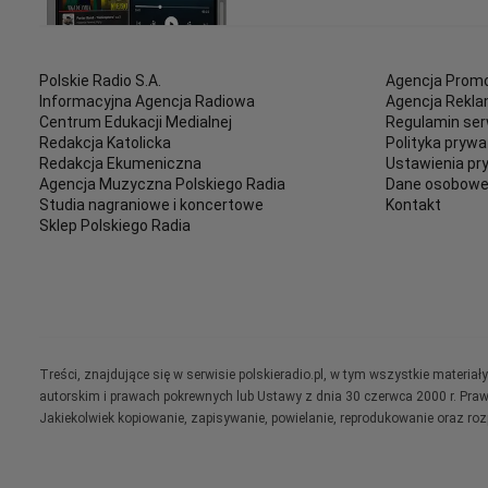
Polskie Radio S.A.
Agencja Promo
Informacyjna Agencja Radiowa
Agencja Rekl
Centrum Edukacji Medialnej
Regulamin ser
Redakcja Katolicka
Polityka prywa
Redakcja Ekumeniczna
Ustawienia pr
Agencja Muzyczna Polskiego Radia
Dane osobow
Studia nagraniowe i koncertowe
Kontakt
Sklep Polskiego Radia
Treści, znajdujące się w serwisie polskieradio.pl, w tym wszystkie materi
autorskim i prawach pokrewnych lub Ustawy z dnia 30 czerwca 2000 r. Pra
Jakiekolwiek kopiowanie, zapisywanie, powielanie, reprodukowanie oraz ro