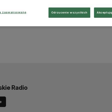
ia zaawansowane
Odrzucenie wszystkich
Akceptuję
skie Radio
e