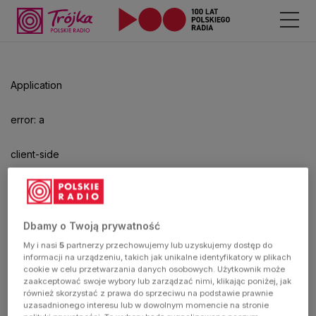
Application
error: a
client-side
exception
has
Dbamy o Twoją prywatność
My i nasi
5
partnerzy przechowujemy lub uzyskujemy dostęp do
occurred
informacji na urządzeniu, takich jak unikalne identyfikatory w plikach
cookie w celu przetwarzania danych osobowych. Użytkownik może
zaakceptować swoje wybory lub zarządzać nimi, klikając poniżej, jak
(see the
również skorzystać z prawa do sprzeciwu na podstawie prawnie
uzasadnionego interesu lub w dowolnym momencie na stronie