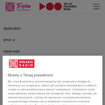
Odtwarzacz
jest
gotowy.
Kliknij
Application
aby
odtwarzać.
error: a
client-side
exception
has
Dbamy o Twoją prywatność
My i nasi
5
partnerzy przechowujemy lub uzyskujemy dostęp do
occurred
informacji na urządzeniu, takich jak unikalne identyfikatory w plikach
cookie w celu przetwarzania danych osobowych. Użytkownik może
zaakceptować swoje wybory lub zarządzać nimi, klikając poniżej, jak
(see the
również skorzystać z prawa do sprzeciwu na podstawie prawnie
uzasadnionego interesu lub w dowolnym momencie na stronie