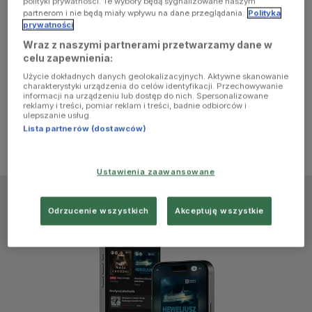
polityki prywatności. Te wybory będą sygnalizowane naszym
browser
partnerom i nie będą miały wpływu na dane przeglądania.
Polityka
prywatności
Wraz z naszymi partnerami przetwarzamy dane w
console for
celu zapewnienia:
Użycie dokładnych danych geolokalizacyjnych. Aktywne skanowanie
more
charakterystyki urządzenia do celów identyfikacji. Przechowywanie
informacji na urządzeniu lub dostęp do nich. Spersonalizowane
reklamy i treści, pomiar reklam i treści, badnie odbiorców i
information)
.
ulepszanie usług.
Lista partnerów (dostawców)
Ustawienia zaawansowane
Odrzucenie wszystkich
Akceptuję wszystkie