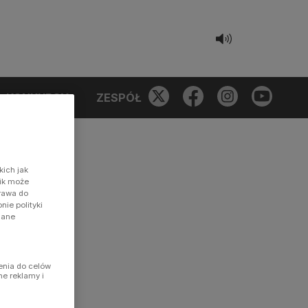
KONKURSY
ZESPÓŁ
kich jak
nik może
prawa do
ie polityki
dane
enia do celów
ne reklamy i