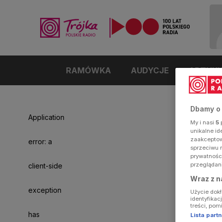
RAMÓWKA
AUDYCJE
ARTYK
Dbamy o
Application
My i nasi
5
p
unikalne i
zaakceptowa
error: a
sprzeciwu 
prywatnośc
przeglądan
client-side
Wraz z n
exception
Użycie dok
identyfikac
treści, pom
has
Lista par