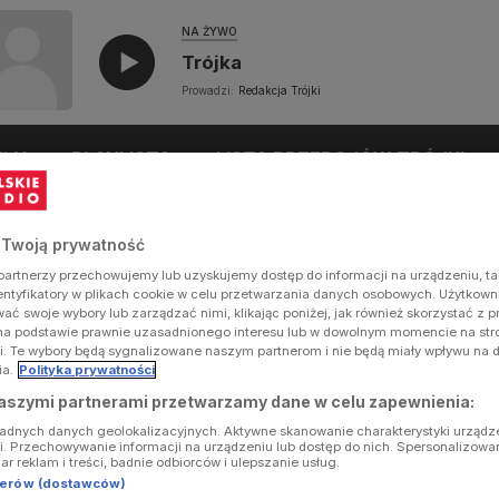
NA ŻYWO
Trójka
Prowadzi:
Redakcja Trójki
UŁY
PLAYLISTA
LISTA PRZEBOJÓW TRÓJKI
 Twoją prywatność
artnerzy przechowujemy lub uzyskujemy dostęp do informacji na urządzeniu, ta
dentyfikatory w plikach cookie w celu przetwarzania danych osobowych. Użytkow
ć swoje wybory lub zarządzać nimi, klikając poniżej, jak również skorzystać z 
na podstawie prawnie uzasadnionego interesu lub w dowolnym momencie na stron
i. Te wybory będą sygnalizowane naszym partnerom i nie będą miały wpływu na 
ia.
Polityka prywatności
aszymi partnerami przetwarzamy dane w celu zapewnienia:
ładnych danych geolokalizacyjnych. Aktywne skanowanie charakterystyki urządz
ji. Przechowywanie informacji na urządzeniu lub dostęp do nich. Spersonalizowa
iar reklam i treści, badnie odbiorców i ulepszanie usług.
tnerów (dostawców)