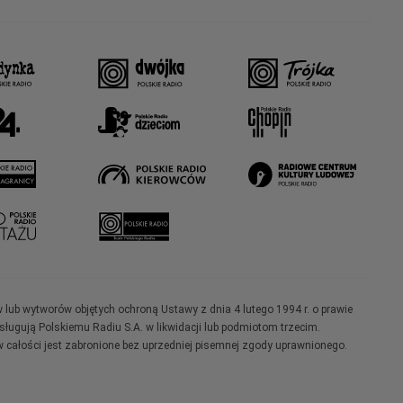
w lub wytworów objętych ochroną Ustawy z dnia 4 lutego 1994 r. o prawie
ugują Polskiemu Radiu S.A. w likwidacji lub podmiotom trzecim.
 całości jest zabronione bez uprzedniej pisemnej zgody uprawnionego.