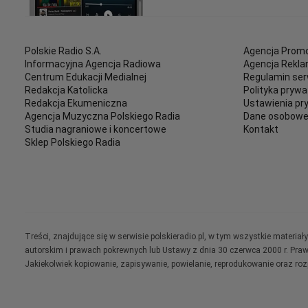
Polskie Radio S.A.
Agencja Promo
Informacyjna Agencja Radiowa
Agencja Rekl
Centrum Edukacji Medialnej
Regulamin ser
Redakcja Katolicka
Polityka prywa
Redakcja Ekumeniczna
Ustawienia pr
Agencja Muzyczna Polskiego Radia
Dane osobow
Studia nagraniowe i koncertowe
Kontakt
Sklep Polskiego Radia
Treści, znajdujące się w serwisie polskieradio.pl, w tym wszystkie materi
autorskim i prawach pokrewnych lub Ustawy z dnia 30 czerwca 2000 r. Pra
Jakiekolwiek kopiowanie, zapisywanie, powielanie, reprodukowanie oraz ro