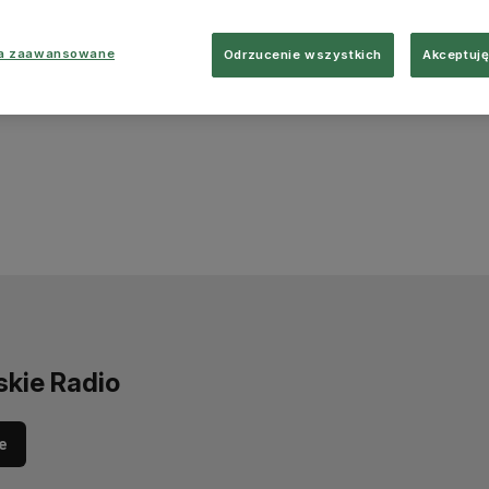
ia zaawansowane
Odrzucenie wszystkich
Akceptuję
skie Radio
e