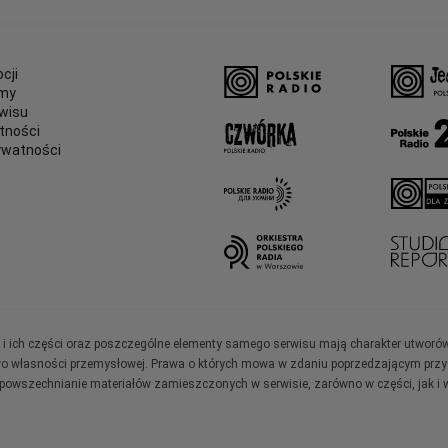
cji
amy
wisu
tności
ywatności
e
ały i ich części oraz poszczególne elementy samego serwisu mają charakter utworó
wo własności przemysłowej. Prawa o których mowa w zdaniu poprzedzającym przysł
zpowszechnianie materiałów zamieszczonych w serwisie, zarówno w części, jak i w