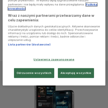
polityki prywatności. Te wybory będą sygnalizowane naszym
browser
partnerom i nie będą miały wpływu na dane przeglądania.
Polityka
prywatności
Wraz z naszymi partnerami przetwarzamy dane w
console for
celu zapewnienia:
Użycie dokładnych danych geolokalizacyjnych. Aktywne skanowanie
more
charakterystyki urządzenia do celów identyfikacji. Przechowywanie
informacji na urządzeniu lub dostęp do nich. Spersonalizowane
reklamy i treści, pomiar reklam i treści, badnie odbiorców i
information)
.
ulepszanie usług.
Lista partnerów (dostawców)
Ustawienia zaawansowane
Odrzucenie wszystkich
Akceptuję wszystkie