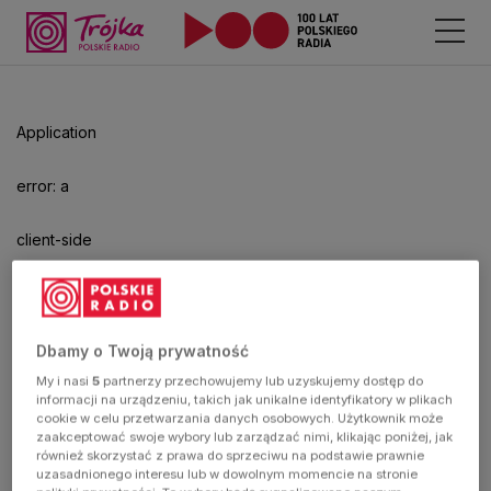
Application
error: a
client-side
exception
has
Dbamy o Twoją prywatność
My i nasi
5
partnerzy przechowujemy lub uzyskujemy dostęp do
occurred
informacji na urządzeniu, takich jak unikalne identyfikatory w plikach
cookie w celu przetwarzania danych osobowych. Użytkownik może
zaakceptować swoje wybory lub zarządzać nimi, klikając poniżej, jak
(see the
również skorzystać z prawa do sprzeciwu na podstawie prawnie
uzasadnionego interesu lub w dowolnym momencie na stronie