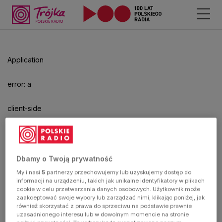
Application
error: a
client-side
exception
has
Dbamy o Twoją prywatność
My i nasi
5
partnerzy przechowujemy lub uzyskujemy dostęp do
occurred
informacji na urządzeniu, takich jak unikalne identyfikatory w plikach
cookie w celu przetwarzania danych osobowych. Użytkownik może
zaakceptować swoje wybory lub zarządzać nimi, klikając poniżej, jak
(see the
również skorzystać z prawa do sprzeciwu na podstawie prawnie
uzasadnionego interesu lub w dowolnym momencie na stronie