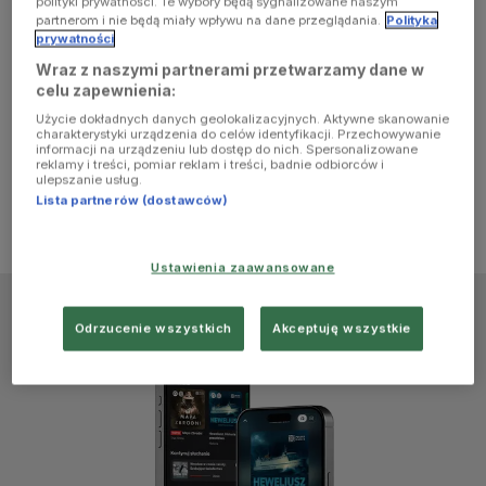
polityki prywatności. Te wybory będą sygnalizowane naszym
browser
partnerom i nie będą miały wpływu na dane przeglądania.
Polityka
prywatności
Wraz z naszymi partnerami przetwarzamy dane w
console for
celu zapewnienia:
Użycie dokładnych danych geolokalizacyjnych. Aktywne skanowanie
more
charakterystyki urządzenia do celów identyfikacji. Przechowywanie
informacji na urządzeniu lub dostęp do nich. Spersonalizowane
reklamy i treści, pomiar reklam i treści, badnie odbiorców i
information)
.
ulepszanie usług.
Lista partnerów (dostawców)
Ustawienia zaawansowane
Odrzucenie wszystkich
Akceptuję wszystkie