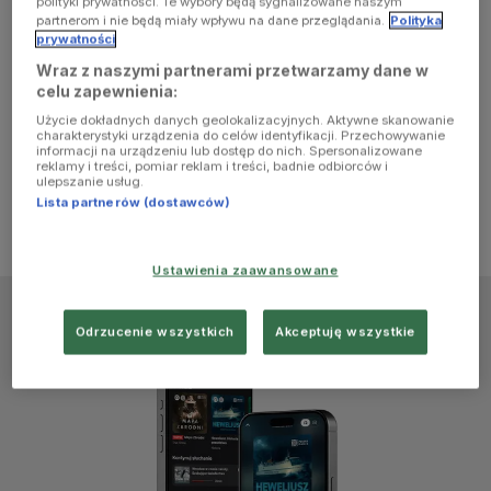
polityki prywatności. Te wybory będą sygnalizowane naszym
browser
partnerom i nie będą miały wpływu na dane przeglądania.
Polityka
prywatności
Wraz z naszymi partnerami przetwarzamy dane w
console for
celu zapewnienia:
Użycie dokładnych danych geolokalizacyjnych. Aktywne skanowanie
more
charakterystyki urządzenia do celów identyfikacji. Przechowywanie
informacji na urządzeniu lub dostęp do nich. Spersonalizowane
reklamy i treści, pomiar reklam i treści, badnie odbiorców i
information)
.
ulepszanie usług.
Lista partnerów (dostawców)
Ustawienia zaawansowane
Odrzucenie wszystkich
Akceptuję wszystkie