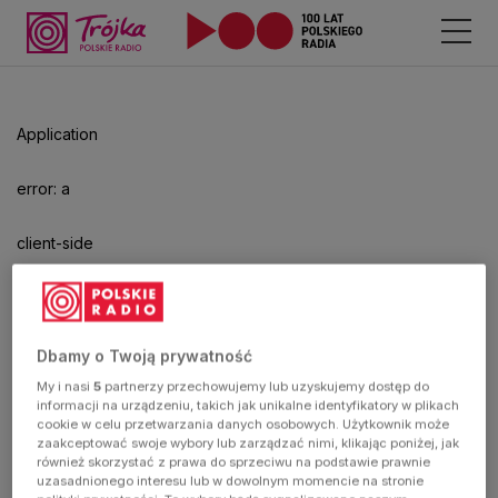
Odtwarzacz
jest
gotowy.
Kliknij
Application
aby
odtwarzać.
error: a
client-side
exception
has
Dbamy o Twoją prywatność
My i nasi
5
partnerzy przechowujemy lub uzyskujemy dostęp do
occurred
informacji na urządzeniu, takich jak unikalne identyfikatory w plikach
cookie w celu przetwarzania danych osobowych. Użytkownik może
zaakceptować swoje wybory lub zarządzać nimi, klikając poniżej, jak
(see the
również skorzystać z prawa do sprzeciwu na podstawie prawnie
uzasadnionego interesu lub w dowolnym momencie na stronie