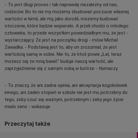
- To jest długi proces i tak naprawdę niezależny od nas,
rodziców. Bo to nie my możemy zbudować poczucie własnej
wartości w kimś, ale my, jako dorośli, możemy budować
otoczenie, które będzie wspierało. A jeżeli chodzi o młodego
człowieka, to przede wszystkim powiedziałbym mu, że jest -
wystarczający. Że jest na początku drogi - mówi Michał
Zawadka. - Podstawą jest to, aby on zrozumiał, że jest
wartością samą w sobie. Nie to, że ktoś powie „Łał, teraz
możesz się ze mną bawić” buduje naszą wartość, ale
zaprzyjaźnienie się z samym sobą w lustrze - tłumaczy.
- To znaczy, że ani żadna opinia, ani akceptacja kogokolwiek
innego, ani żaden stopień w szkole nie jest mu potrzebny do
tego, żeby czuć się ważnym, potrzebnym i żeby jego życie
miało sens - wskazuje.
Przeczytaj także