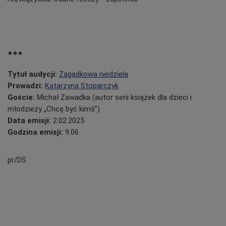
***
Tytuł audycji:
Zagadkowa niedziela
Prowadzi:
Katarzyna Stoparczyk
Goście:
Michał Zawadka (autor serii książek dla dzieci i
młodzieży „Chcę być kimś”)
Data emisji:
2.02.2025
Godzina emisji:
9.06
pr/DS