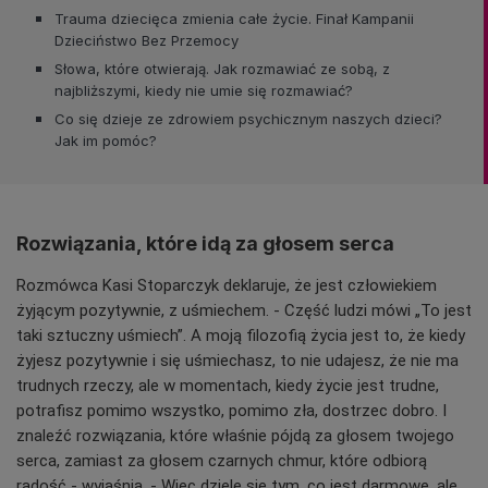
Trauma dziecięca zmienia całe życie. Finał Kampanii
Dzieciństwo Bez Przemocy
Słowa, które otwierają. Jak rozmawiać ze sobą, z
najbliższymi, kiedy nie umie się rozmawiać?
Co się dzieje ze zdrowiem psychicznym naszych dzieci?
Jak im pomóc?
Rozwiązania, które idą za głosem serca
Rozmówca Kasi Stoparczyk deklaruje, że jest człowiekiem
żyjącym pozytywnie, z uśmiechem. - Część ludzi mówi „To jest
taki sztuczny uśmiech”. A moją filozofią życia jest to, że kiedy
żyjesz pozytywnie i się uśmiechasz, to nie udajesz, że nie ma
trudnych rzeczy, ale w momentach, kiedy życie jest trudne,
potrafisz pomimo wszystko, pomimo zła, dostrzec dobro. I
znaleźć rozwiązania, które właśnie pójdą za głosem twojego
serca, zamiast za głosem czarnych chmur, które odbiorą
radość - wyjaśnia. - Więc dzielę się tym, co jest darmowe, ale