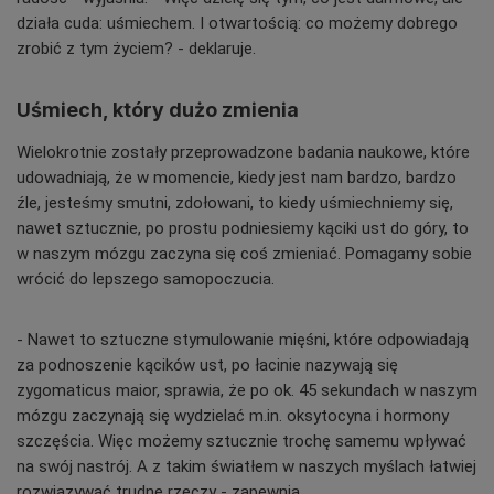
działa cuda: uśmiechem. I otwartością: co możemy dobrego
zrobić z tym życiem? - deklaruje.
Uśmiech, który dużo zmienia
Wielokrotnie zostały przeprowadzone badania naukowe, które
udowadniają, że w momencie, kiedy jest nam bardzo, bardzo
źle, jesteśmy smutni, zdołowani, to kiedy uśmiechniemy się,
nawet sztucznie, po prostu podniesiemy kąciki ust do góry, to
w naszym mózgu zaczyna się coś zmieniać. Pomagamy sobie
wrócić do lepszego samopoczucia.
- Nawet to sztuczne stymulowanie mięśni, które odpowiadają
za podnoszenie kącików ust, po łacinie nazywają się
zygomaticus maior, sprawia, że po ok. 45 sekundach w naszym
mózgu zaczynają się wydzielać m.in. oksytocyna i hormony
szczęścia. Więc możemy sztucznie trochę samemu wpływać
na swój nastrój. A z takim światłem w naszych myślach łatwiej
rozwiązywać trudne rzeczy - zapewnia.