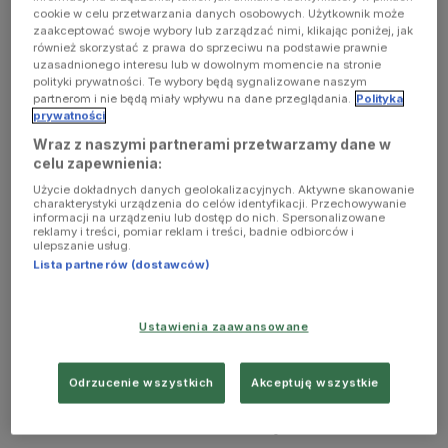
cookie w celu przetwarzania danych osobowych. Użytkownik może
zaakceptować swoje wybory lub zarządzać nimi, klikając poniżej, jak
Słucham serca, szanuję umysł, uwielbiam się uśmiechać -
również skorzystać z prawa do sprzeciwu na podstawie prawnie
mówi Michał Zawadka, tata, autor serii książek dla dzieci i
uzasadnionego interesu lub w dowolnym momencie na stronie
polityki prywatności. Te wybory będą sygnalizowane naszym
młodzieży „Chcę być kimś”, mówca, trener i gość
partnerom i nie będą miały wpływu na dane przeglądania.
Polityka
Zagadkowego Studia.
prywatności
Wraz z naszymi partnerami przetwarzamy dane w
celu zapewnienia:
Użycie dokładnych danych geolokalizacyjnych. Aktywne skanowanie
charakterystyki urządzenia do celów identyfikacji. Przechowywanie
informacji na urządzeniu lub dostęp do nich. Spersonalizowane
reklamy i treści, pomiar reklam i treści, badnie odbiorców i
Dla dziecka, młodego człowiek najważniejsze,
ulepszanie usług.
to zaprzyjaźnić się z samym sobą
Lista partnerów (dostawców)
(Zagadkowa niedziela/Trójka)
48:41
Ustawienia zaawansowane
Odrzucenie wszystkich
Akceptuję wszystkie
Jak budować w dziecku wiarę w siebie?