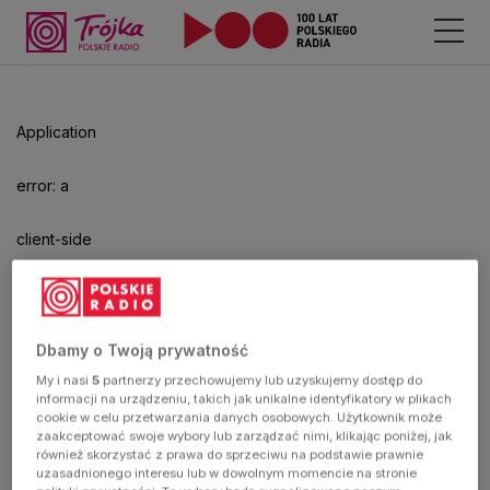
Application
error: a
client-side
exception
has
Dbamy o Twoją prywatność
My i nasi
5
partnerzy przechowujemy lub uzyskujemy dostęp do
occurred
informacji na urządzeniu, takich jak unikalne identyfikatory w plikach
cookie w celu przetwarzania danych osobowych. Użytkownik może
zaakceptować swoje wybory lub zarządzać nimi, klikając poniżej, jak
(see the
również skorzystać z prawa do sprzeciwu na podstawie prawnie
uzasadnionego interesu lub w dowolnym momencie na stronie