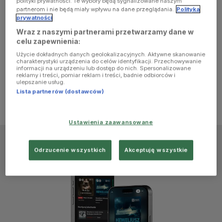
polityki prywatności. Te wybory będą sygnalizowane naszym
browser
partnerom i nie będą miały wpływu na dane przeglądania.
Polityka
prywatności
Wraz z naszymi partnerami przetwarzamy dane w
console for
celu zapewnienia:
Użycie dokładnych danych geolokalizacyjnych. Aktywne skanowanie
more
charakterystyki urządzenia do celów identyfikacji. Przechowywanie
informacji na urządzeniu lub dostęp do nich. Spersonalizowane
reklamy i treści, pomiar reklam i treści, badnie odbiorców i
information)
.
ulepszanie usług.
Lista partnerów (dostawców)
Ustawienia zaawansowane
Odrzucenie wszystkich
Akceptuję wszystkie