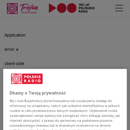
Odtwarzacz
jest
gotowy.
Kliknij
Application
aby
odtwarzać.
error: a
client-side
exception
has
Dbamy o Twoją prywatność
My i nasi
5
partnerzy przechowujemy lub uzyskujemy dostęp do
occurred
informacji na urządzeniu, takich jak unikalne identyfikatory w plikach
cookie w celu przetwarzania danych osobowych. Użytkownik może
zaakceptować swoje wybory lub zarządzać nimi, klikając poniżej, jak
(see the
również skorzystać z prawa do sprzeciwu na podstawie prawnie
uzasadnionego interesu lub w dowolnym momencie na stronie