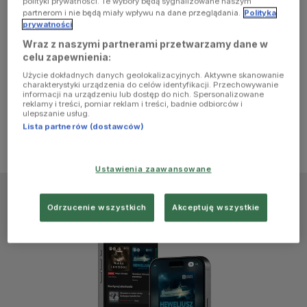
polityki prywatności. Te wybory będą sygnalizowane naszym
browser
partnerom i nie będą miały wpływu na dane przeglądania.
Polityka
prywatności
Wraz z naszymi partnerami przetwarzamy dane w
console for
celu zapewnienia:
Użycie dokładnych danych geolokalizacyjnych. Aktywne skanowanie
more
charakterystyki urządzenia do celów identyfikacji. Przechowywanie
informacji na urządzeniu lub dostęp do nich. Spersonalizowane
reklamy i treści, pomiar reklam i treści, badnie odbiorców i
information)
.
ulepszanie usług.
Lista partnerów (dostawców)
Ustawienia zaawansowane
Odrzucenie wszystkich
Akceptuję wszystkie