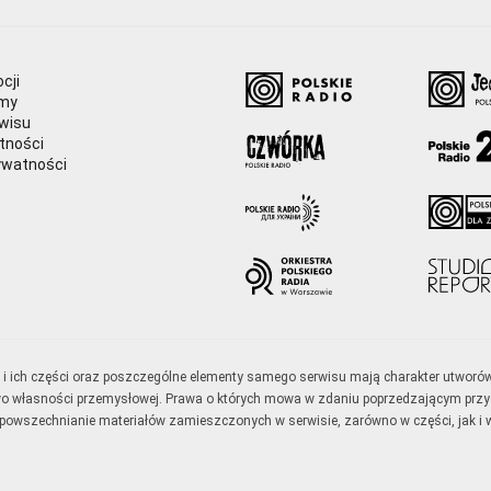
cji
amy
wisu
tności
ywatności
e
ały i ich części oraz poszczególne elementy samego serwisu mają charakter utworó
wo własności przemysłowej. Prawa o których mowa w zdaniu poprzedzającym przysł
zpowszechnianie materiałów zamieszczonych w serwisie, zarówno w części, jak i w