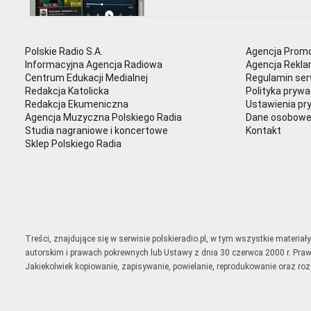
Polskie Radio S.A.
Agencja Promo
Informacyjna Agencja Radiowa
Agencja Rekl
Centrum Edukacji Medialnej
Regulamin ser
Redakcja Katolicka
Polityka prywa
Redakcja Ekumeniczna
Ustawienia pr
Agencja Muzyczna Polskiego Radia
Dane osobow
Studia nagraniowe i koncertowe
Kontakt
Sklep Polskiego Radia
Treści, znajdujące się w serwisie polskieradio.pl, w tym wszystkie materi
autorskim i prawach pokrewnych lub Ustawy z dnia 30 czerwca 2000 r. Pra
Jakiekolwiek kopiowanie, zapisywanie, powielanie, reprodukowanie oraz ro