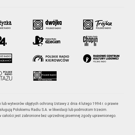
w lub wytworów objętych ochroną Ustawy z dnia 4 lutego 1994 r. o prawie
ugują Polskiemu Radiu S.A. w likwidacji lub podmiotom trzecim.
 całości jest zabronione bez uprzedniej pisemnej zgody uprawnionego.