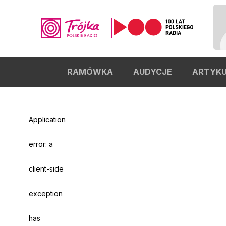
RAMÓWKA
AUDYCJE
ARTYK
Odtwarzacz
jest
gotowy.
Kliknij
aby
Application
odtwarzać.
error: a
client-side
exception
has