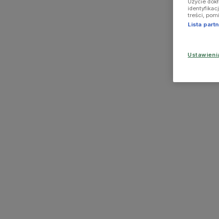
Użycie dok
identyfikac
treści, pom
Lista par
Ustawien