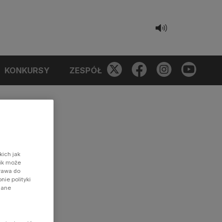
KONKURSY
ZESPÓŁ
kich jak
nik może
prawa do
ie polityki
dane