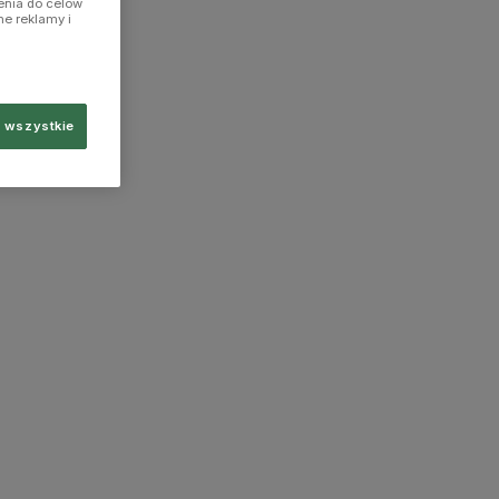
enia do celów
ne reklamy i
 wszystkie