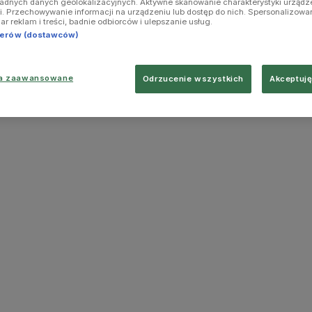
ładnych danych geolokalizacyjnych. Aktywne skanowanie charakterystyki urządz
ji. Przechowywanie informacji na urządzeniu lub dostęp do nich. Spersonalizowa
iar reklam i treści, badnie odbiorców i ulepszanie usług.
tnerów (dostawców)
ia zaawansowane
Odrzucenie wszystkich
Akceptuję