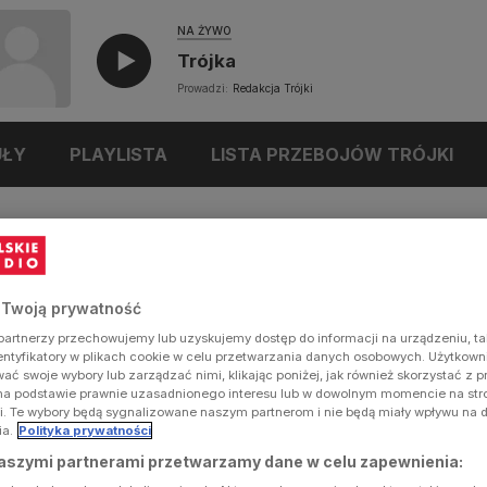
NA ŻYWO
Trójka
Prowadzi:
Redakcja Trójki
UŁY
PLAYLISTA
LISTA PRZEBOJÓW TRÓJKI
 Twoją prywatność
artnerzy przechowujemy lub uzyskujemy dostęp do informacji na urządzeniu, ta
dentyfikatory w plikach cookie w celu przetwarzania danych osobowych. Użytkow
ć swoje wybory lub zarządzać nimi, klikając poniżej, jak również skorzystać z 
na podstawie prawnie uzasadnionego interesu lub w dowolnym momencie na stron
i. Te wybory będą sygnalizowane naszym partnerom i nie będą miały wpływu na 
ia.
Polityka prywatności
aszymi partnerami przetwarzamy dane w celu zapewnienia: