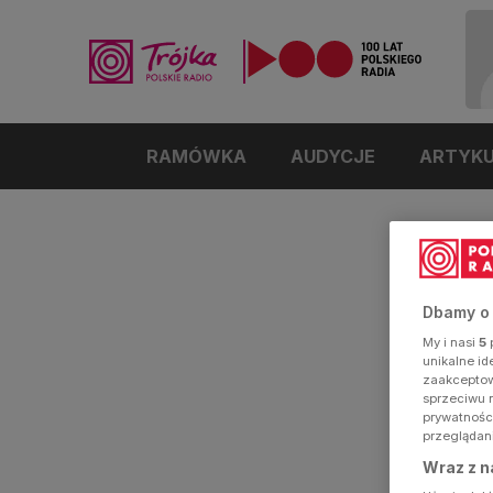
RAMÓWKA
AUDYCJE
ARTYK
Dbamy o
My i nasi
5
p
unikalne i
zaakceptowa
sprzeciwu 
prywatnośc
przeglądan
Wraz z n