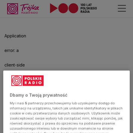
Odtwarzacz
jest
gotowy.
Kliknij
Application
aby
odtwarzać.
error: a
client-side
exception
has
Dbamy o Twoją prywatność
My i nasi
5
partnerzy przechowujemy lub uzyskujemy dostęp do
occurred
informacji na urządzeniu, takich jak unikalne identyfikatory w plikach
cookie w celu przetwarzania danych osobowych. Użytkownik może
zaakceptować swoje wybory lub zarządzać nimi, klikając poniżej, jak
(see the
również skorzystać z prawa do sprzeciwu na podstawie prawnie
uzasadnionego interesu lub w dowolnym momencie na stronie