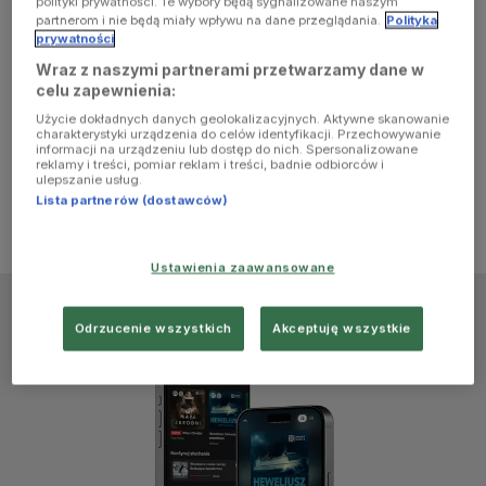
polityki prywatności. Te wybory będą sygnalizowane naszym
browser
partnerom i nie będą miały wpływu na dane przeglądania.
Polityka
prywatności
Wraz z naszymi partnerami przetwarzamy dane w
console for
celu zapewnienia:
Użycie dokładnych danych geolokalizacyjnych. Aktywne skanowanie
more
charakterystyki urządzenia do celów identyfikacji. Przechowywanie
informacji na urządzeniu lub dostęp do nich. Spersonalizowane
reklamy i treści, pomiar reklam i treści, badnie odbiorców i
information)
.
ulepszanie usług.
Lista partnerów (dostawców)
Ustawienia zaawansowane
Odrzucenie wszystkich
Akceptuję wszystkie