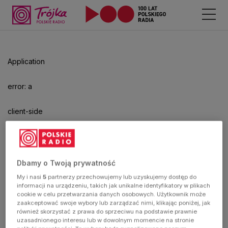
Odtwarzacz
jest
gotowy.
Kliknij
Application
aby
odtwarzać.
error: a
client-side
exception
has
Dbamy o Twoją prywatność
My i nasi
5
partnerzy przechowujemy lub uzyskujemy dostęp do
occurred
informacji na urządzeniu, takich jak unikalne identyfikatory w plikach
cookie w celu przetwarzania danych osobowych. Użytkownik może
zaakceptować swoje wybory lub zarządzać nimi, klikając poniżej, jak
(see the
również skorzystać z prawa do sprzeciwu na podstawie prawnie
uzasadnionego interesu lub w dowolnym momencie na stronie