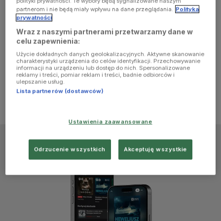
polityki prywatności. Te wybory będą sygnalizowane naszym
browser
partnerom i nie będą miały wpływu na dane przeglądania.
Polityka
prywatności
Wraz z naszymi partnerami przetwarzamy dane w
console for
celu zapewnienia:
Użycie dokładnych danych geolokalizacyjnych. Aktywne skanowanie
more
charakterystyki urządzenia do celów identyfikacji. Przechowywanie
informacji na urządzeniu lub dostęp do nich. Spersonalizowane
reklamy i treści, pomiar reklam i treści, badnie odbiorców i
information)
.
ulepszanie usług.
Lista partnerów (dostawców)
Ustawienia zaawansowane
Odrzucenie wszystkich
Akceptuję wszystkie