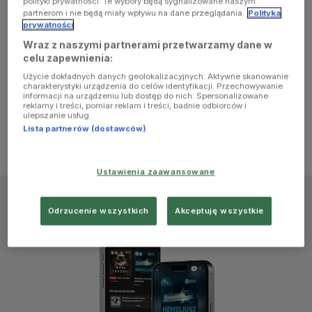
polityki prywatności. Te wybory będą sygnalizowane naszym
browser
partnerom i nie będą miały wpływu na dane przeglądania.
Polityka
prywatności
Wraz z naszymi partnerami przetwarzamy dane w
console for
celu zapewnienia:
Użycie dokładnych danych geolokalizacyjnych. Aktywne skanowanie
more
charakterystyki urządzenia do celów identyfikacji. Przechowywanie
informacji na urządzeniu lub dostęp do nich. Spersonalizowane
reklamy i treści, pomiar reklam i treści, badnie odbiorców i
information)
.
ulepszanie usług.
Lista partnerów (dostawców)
Ustawienia zaawansowane
Odrzucenie wszystkich
Akceptuję wszystkie