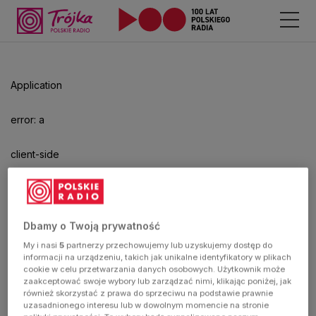
Application
error: a
client-side
exception
has
Dbamy o Twoją prywatność
My i nasi
5
partnerzy przechowujemy lub uzyskujemy dostęp do
occurred
informacji na urządzeniu, takich jak unikalne identyfikatory w plikach
cookie w celu przetwarzania danych osobowych. Użytkownik może
zaakceptować swoje wybory lub zarządzać nimi, klikając poniżej, jak
(see the
również skorzystać z prawa do sprzeciwu na podstawie prawnie
uzasadnionego interesu lub w dowolnym momencie na stronie