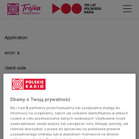
Application
error: a
client-side
exception
has
Dbamy o Twoją prywatność
My i nasi
5
partnerzy przechowujemy lub uzyskujemy dostęp do
occurred
informacji na urządzeniu, takich jak unikalne identyfikatory w plikach
cookie w celu przetwarzania danych osobowych. Użytkownik może
zaakceptować swoje wybory lub zarządzać nimi, klikając poniżej, jak
(see the
również skorzystać z prawa do sprzeciwu na podstawie prawnie
uzasadnionego interesu lub w dowolnym momencie na stronie