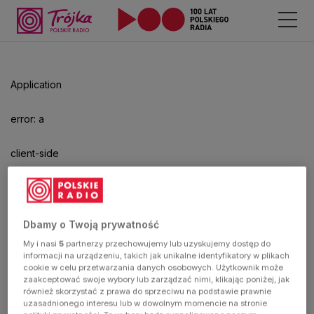
Application
error: a
client-side
exception
has
Dbamy o Twoją prywatność
My i nasi
5
partnerzy przechowujemy lub uzyskujemy dostęp do
occurred
informacji na urządzeniu, takich jak unikalne identyfikatory w plikach
cookie w celu przetwarzania danych osobowych. Użytkownik może
zaakceptować swoje wybory lub zarządzać nimi, klikając poniżej, jak
(see the
również skorzystać z prawa do sprzeciwu na podstawie prawnie
uzasadnionego interesu lub w dowolnym momencie na stronie