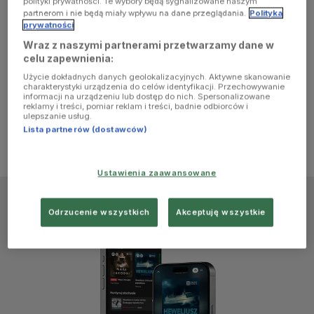
polityki prywatności. Te wybory będą sygnalizowane naszym
browser
partnerom i nie będą miały wpływu na dane przeglądania.
Polityka
prywatności
Wraz z naszymi partnerami przetwarzamy dane w
console for
celu zapewnienia:
Użycie dokładnych danych geolokalizacyjnych. Aktywne skanowanie
more
charakterystyki urządzenia do celów identyfikacji. Przechowywanie
informacji na urządzeniu lub dostęp do nich. Spersonalizowane
reklamy i treści, pomiar reklam i treści, badnie odbiorców i
information)
.
ulepszanie usług.
Lista partnerów (dostawców)
Ustawienia zaawansowane
Odrzucenie wszystkich
Akceptuję wszystkie