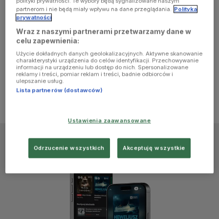
polityki prywatności. Te wybory będą sygnalizowane naszym
browser
partnerom i nie będą miały wpływu na dane przeglądania.
Polityka
prywatności
Wraz z naszymi partnerami przetwarzamy dane w
console for
celu zapewnienia:
Użycie dokładnych danych geolokalizacyjnych. Aktywne skanowanie
more
charakterystyki urządzenia do celów identyfikacji. Przechowywanie
informacji na urządzeniu lub dostęp do nich. Spersonalizowane
reklamy i treści, pomiar reklam i treści, badnie odbiorców i
information)
.
ulepszanie usług.
Lista partnerów (dostawców)
Ustawienia zaawansowane
Odrzucenie wszystkich
Akceptuję wszystkie