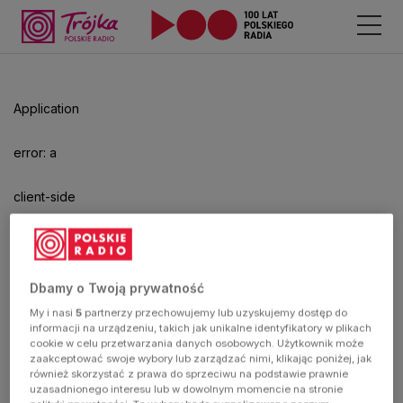
Application
error: a
client-side
exception
has
Dbamy o Twoją prywatność
My i nasi
5
partnerzy przechowujemy lub uzyskujemy dostęp do
occurred
informacji na urządzeniu, takich jak unikalne identyfikatory w plikach
cookie w celu przetwarzania danych osobowych. Użytkownik może
zaakceptować swoje wybory lub zarządzać nimi, klikając poniżej, jak
(see the
również skorzystać z prawa do sprzeciwu na podstawie prawnie
uzasadnionego interesu lub w dowolnym momencie na stronie