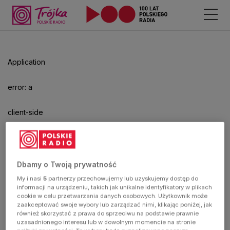
Odtwarzacz
jest
gotowy.
Kliknij
Application
aby
odtwarzać.
error: a
client-side
exception
has
Dbamy o Twoją prywatność
My i nasi
5
partnerzy przechowujemy lub uzyskujemy dostęp do
occurred
informacji na urządzeniu, takich jak unikalne identyfikatory w plikach
cookie w celu przetwarzania danych osobowych. Użytkownik może
zaakceptować swoje wybory lub zarządzać nimi, klikając poniżej, jak
(see the
również skorzystać z prawa do sprzeciwu na podstawie prawnie
uzasadnionego interesu lub w dowolnym momencie na stronie