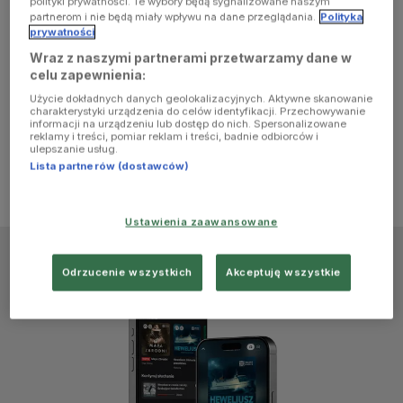
polityki prywatności. Te wybory będą sygnalizowane naszym
browser
partnerom i nie będą miały wpływu na dane przeglądania.
Polityka
prywatności
Wraz z naszymi partnerami przetwarzamy dane w
console for
celu zapewnienia:
Użycie dokładnych danych geolokalizacyjnych. Aktywne skanowanie
more
charakterystyki urządzenia do celów identyfikacji. Przechowywanie
informacji na urządzeniu lub dostęp do nich. Spersonalizowane
reklamy i treści, pomiar reklam i treści, badnie odbiorców i
information)
.
ulepszanie usług.
Lista partnerów (dostawców)
Ustawienia zaawansowane
Odrzucenie wszystkich
Akceptuję wszystkie