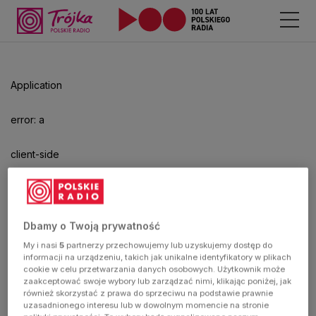
Odtwarzacz
jest
gotowy.
Kliknij
Application
aby
odtwarzać.
error: a
client-side
exception
has
Dbamy o Twoją prywatność
My i nasi
5
partnerzy przechowujemy lub uzyskujemy dostęp do
occurred
informacji na urządzeniu, takich jak unikalne identyfikatory w plikach
cookie w celu przetwarzania danych osobowych. Użytkownik może
zaakceptować swoje wybory lub zarządzać nimi, klikając poniżej, jak
(see the
również skorzystać z prawa do sprzeciwu na podstawie prawnie
uzasadnionego interesu lub w dowolnym momencie na stronie