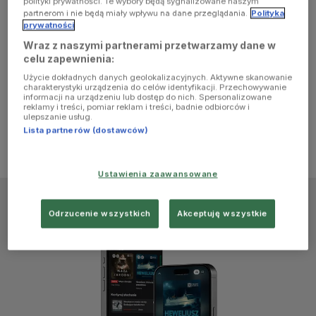
polityki prywatności. Te wybory będą sygnalizowane naszym
browser
partnerom i nie będą miały wpływu na dane przeglądania.
Polityka
prywatności
Wraz z naszymi partnerami przetwarzamy dane w
console for
celu zapewnienia:
Użycie dokładnych danych geolokalizacyjnych. Aktywne skanowanie
more
charakterystyki urządzenia do celów identyfikacji. Przechowywanie
informacji na urządzeniu lub dostęp do nich. Spersonalizowane
reklamy i treści, pomiar reklam i treści, badnie odbiorców i
information)
.
ulepszanie usług.
Lista partnerów (dostawców)
Ustawienia zaawansowane
Odrzucenie wszystkich
Akceptuję wszystkie