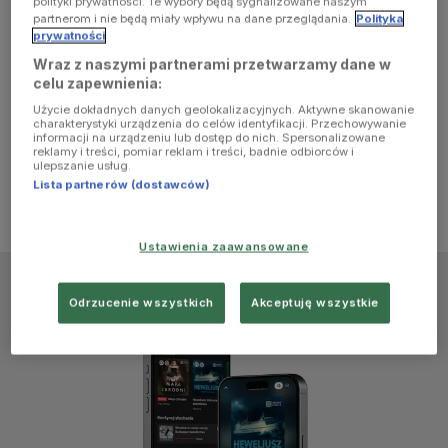
polityki prywatności. Te wybory będą sygnalizowane naszym
browser
partnerom i nie będą miały wpływu na dane przeglądania.
Polityka
prywatności
Wraz z naszymi partnerami przetwarzamy dane w
console for
celu zapewnienia:
Użycie dokładnych danych geolokalizacyjnych. Aktywne skanowanie
more
charakterystyki urządzenia do celów identyfikacji. Przechowywanie
informacji na urządzeniu lub dostęp do nich. Spersonalizowane
reklamy i treści, pomiar reklam i treści, badnie odbiorców i
information)
.
ulepszanie usług.
Lista partnerów (dostawców)
Ustawienia zaawansowane
Odrzucenie wszystkich
Akceptuję wszystkie