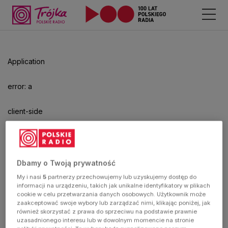
Odtwarzacz
jest
gotowy.
Kliknij
Application
aby
odtwarzać.
error: a
client-side
exception
has
Dbamy o Twoją prywatność
My i nasi
5
partnerzy przechowujemy lub uzyskujemy dostęp do
occurred
informacji na urządzeniu, takich jak unikalne identyfikatory w plikach
cookie w celu przetwarzania danych osobowych. Użytkownik może
zaakceptować swoje wybory lub zarządzać nimi, klikając poniżej, jak
(see the
również skorzystać z prawa do sprzeciwu na podstawie prawnie
uzasadnionego interesu lub w dowolnym momencie na stronie