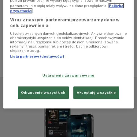
polityki prywatności. Te wybory będą sygnalizowane naszym
browser
partnerom i nie będą miały wpływu na dane przeglądania.
Polityka
prywatności
Wraz z naszymi partnerami przetwarzamy dane w
console for
celu zapewnienia:
Użycie dokładnych danych geolokalizacyjnych. Aktywne skanowanie
more
charakterystyki urządzenia do celów identyfikacji. Przechowywanie
informacji na urządzeniu lub dostęp do nich. Spersonalizowane
reklamy i treści, pomiar reklam i treści, badnie odbiorców i
information)
.
ulepszanie usług.
Lista partnerów (dostawców)
Ustawienia zaawansowane
Odrzucenie wszystkich
Akceptuję wszystkie