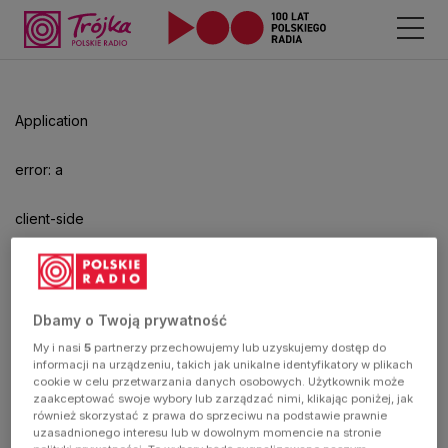
Application
error: a
client-side
exception
has
Dbamy o Twoją prywatność
My i nasi
5
partnerzy przechowujemy lub uzyskujemy dostęp do
occurred
informacji na urządzeniu, takich jak unikalne identyfikatory w plikach
cookie w celu przetwarzania danych osobowych. Użytkownik może
zaakceptować swoje wybory lub zarządzać nimi, klikając poniżej, jak
(see the
również skorzystać z prawa do sprzeciwu na podstawie prawnie
uzasadnionego interesu lub w dowolnym momencie na stronie