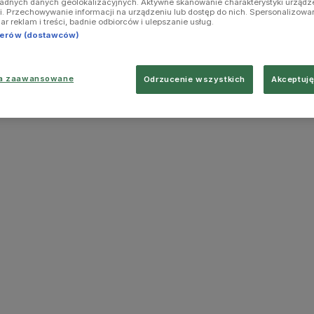
ładnych danych geolokalizacyjnych. Aktywne skanowanie charakterystyki urządz
ji. Przechowywanie informacji na urządzeniu lub dostęp do nich. Spersonalizowa
iar reklam i treści, badnie odbiorców i ulepszanie usług.
tnerów (dostawców)
ia zaawansowane
Odrzucenie wszystkich
Akceptuję