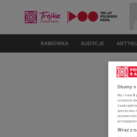
RAMÓWKA
AUDYCJE
ARTYK
Dbamy o
My i nasi
5
p
unikalne i
zaakceptowa
sprzeciwu 
prywatnośc
przeglądan
Wraz z n