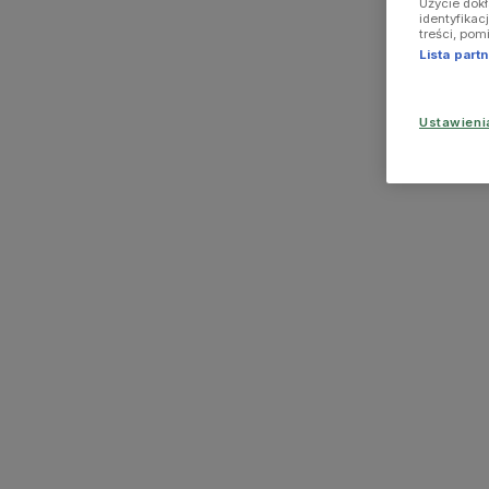
Użycie dok
identyfikac
treści, pom
Lista par
Ustawien