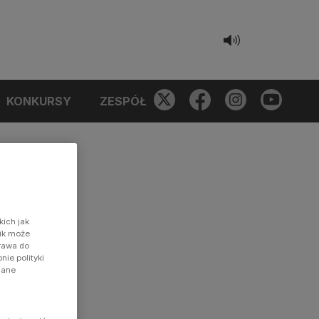
KONKURSY
ZESPÓŁ
kich jak
nik może
prawa do
ie polityki
dane