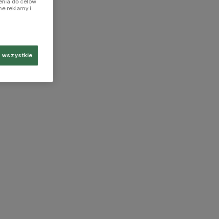
enia do celów
ne reklamy i
 wszystkie