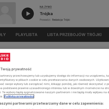
NA ŻYWO
Trójka
Prowadzi:
Redakcja Trójki
UŁY
PLAYLISTA
LISTA PRZEBOJÓW TRÓJKI
 Twoją prywatność
artnerzy przechowujemy lub uzyskujemy dostęp do informacji na urządzeniu, ta
dentyfikatory w plikach cookie w celu przetwarzania danych osobowych. Użytkow
ć swoje wybory lub zarządzać nimi, klikając poniżej, jak również skorzystać z 
na podstawie prawnie uzasadnionego interesu lub w dowolnym momencie na stron
i. Te wybory będą sygnalizowane naszym partnerom i nie będą miały wpływu na 
ia.
Polityka prywatności
aszymi partnerami przetwarzamy dane w celu zapewnienia: