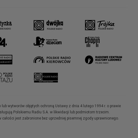
w lub wytworów objętych ochroną Ustawy z dnia 4 lutego 1994 r. o prawie
ugują Polskiemu Radiu S.A. w likwidacji lub podmiotom trzecim.
 całości jest zabronione bez uprzedniej pisemnej zgody uprawnionego.