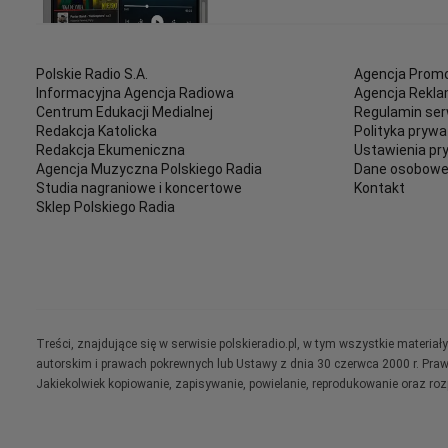
Polskie Radio S.A.
Agencja Promo
Informacyjna Agencja Radiowa
Agencja Rekl
Centrum Edukacji Medialnej
Regulamin ser
Redakcja Katolicka
Polityka prywa
Redakcja Ekumeniczna
Ustawienia pr
Agencja Muzyczna Polskiego Radia
Dane osobow
Studia nagraniowe i koncertowe
Kontakt
Sklep Polskiego Radia
Treści, znajdujące się w serwisie polskieradio.pl, w tym wszystkie materi
autorskim i prawach pokrewnych lub Ustawy z dnia 30 czerwca 2000 r. Pra
Jakiekolwiek kopiowanie, zapisywanie, powielanie, reprodukowanie oraz ro