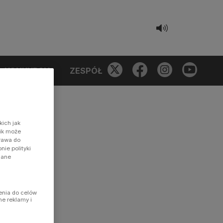
KONKURSY
ZESPÓŁ
kich jak
nik może
prawa do
ie polityki
dane
enia do celów
ne reklamy i