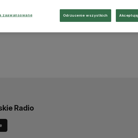
ia zaawansowane
Odrzucenie wszystkich
Akceptuję
skie Radio
e