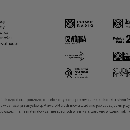
cji
amy
wisu
tności
ywatności
e
ały i ich części oraz poszczególne elementy samego serwisu mają charakter utworó
wo własności przemysłowej. Prawa o których mowa w zdaniu poprzedzającym przysł
zpowszechnianie materiałów zamieszczonych w serwisie, zarówno w części, jak i w