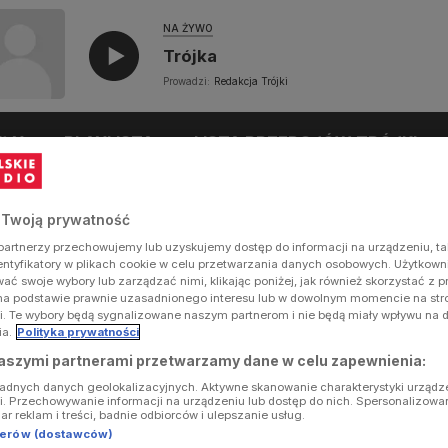
NA ŻYWO
Trójka
Prowadzi:
Redakcja Trójki
UŁY
PLAYLISTA
LISTA PRZEBOJÓW TRÓJKI
 Twoją prywatność
artnerzy przechowujemy lub uzyskujemy dostęp do informacji na urządzeniu, ta
dentyfikatory w plikach cookie w celu przetwarzania danych osobowych. Użytkow
ć swoje wybory lub zarządzać nimi, klikając poniżej, jak również skorzystać z 
na podstawie prawnie uzasadnionego interesu lub w dowolnym momencie na stron
i. Te wybory będą sygnalizowane naszym partnerom i nie będą miały wpływu na 
ia.
Polityka prywatności
aszymi partnerami przetwarzamy dane w celu zapewnienia:
ładnych danych geolokalizacyjnych. Aktywne skanowanie charakterystyki urządz
ji. Przechowywanie informacji na urządzeniu lub dostęp do nich. Spersonalizowa
iar reklam i treści, badnie odbiorców i ulepszanie usług.
tnerów (dostawców)