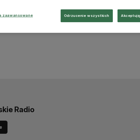
ia zaawansowane
Odrzucenie wszystkich
Akceptuję
skie Radio
e