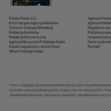
Polskie Radio S.A.
Agencja Promo
Informacyjna Agencja Radiowa
Agencja Rekl
Centrum Edukacji Medialnej
Regulamin ser
Redakcja Katolicka
Polityka prywa
Redakcja Ekumeniczna
Ustawienia pr
Agencja Muzyczna Polskiego Radia
Dane osobow
Studia nagraniowe i koncertowe
Kontakt
Sklep Polskiego Radia
Treści, znajdujące się w serwisie polskieradio.pl, w tym wszystkie materi
autorskim i prawach pokrewnych lub Ustawy z dnia 30 czerwca 2000 r. Pra
Jakiekolwiek kopiowanie, zapisywanie, powielanie, reprodukowanie oraz ro