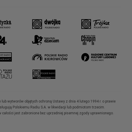
w lub wytworów objętych ochroną Ustawy z dnia 4 lutego 1994 r. o prawie
ugują Polskiemu Radiu S.A. w likwidacji lub podmiotom trzecim.
 całości jest zabronione bez uprzedniej pisemnej zgody uprawnionego.