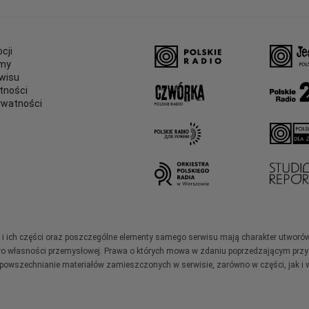
cji
amy
wisu
tności
ywatności
e
ały i ich części oraz poszczególne elementy samego serwisu mają charakter utworó
wo własności przemysłowej. Prawa o których mowa w zdaniu poprzedzającym przysł
zpowszechnianie materiałów zamieszczonych w serwisie, zarówno w części, jak i w