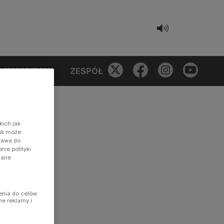
KONKURSY
ZESPÓŁ
kich jak
nik może
prawa do
ie polityki
dane
enia do celów
ne reklamy i