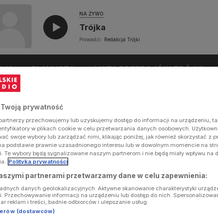
NA ŻYWO
Trójka
Prowadzi:
Redakcja Trójki
UŁY
PLAYLISTA
LISTA PRZEBOJÓW TRÓJKI
 Twoją prywatność
artnerzy przechowujemy lub uzyskujemy dostęp do informacji na urządzeniu, ta
dentyfikatory w plikach cookie w celu przetwarzania danych osobowych. Użytkow
ć swoje wybory lub zarządzać nimi, klikając poniżej, jak również skorzystać z 
na podstawie prawnie uzasadnionego interesu lub w dowolnym momencie na stron
i. Te wybory będą sygnalizowane naszym partnerom i nie będą miały wpływu na 
ia.
Polityka prywatności
aszymi partnerami przetwarzamy dane w celu zapewnienia:
ładnych danych geolokalizacyjnych. Aktywne skanowanie charakterystyki urządz
ji. Przechowywanie informacji na urządzeniu lub dostęp do nich. Spersonalizowa
iar reklam i treści, badnie odbiorców i ulepszanie usług.
tnerów (dostawców)