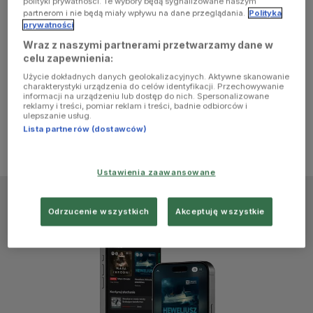
polityki prywatności. Te wybory będą sygnalizowane naszym
browser
partnerom i nie będą miały wpływu na dane przeglądania.
Polityka
prywatności
Wraz z naszymi partnerami przetwarzamy dane w
console for
celu zapewnienia:
Użycie dokładnych danych geolokalizacyjnych. Aktywne skanowanie
more
charakterystyki urządzenia do celów identyfikacji. Przechowywanie
informacji na urządzeniu lub dostęp do nich. Spersonalizowane
reklamy i treści, pomiar reklam i treści, badnie odbiorców i
information)
.
ulepszanie usług.
Lista partnerów (dostawców)
Ustawienia zaawansowane
Odrzucenie wszystkich
Akceptuję wszystkie