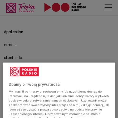
Odtwarzacz
jest
gotowy.
Kliknij
Application
aby
odtwarzać.
error: a
client-side
exception
has
Dbamy o Twoją prywatność
My i nasi
5
partnerzy przechowujemy lub uzyskujemy dostęp do
occurred
informacji na urządzeniu, takich jak unikalne identyfikatory w plikach
cookie w celu przetwarzania danych osobowych. Użytkownik może
zaakceptować swoje wybory lub zarządzać nimi, klikając poniżej, jak
(see the
również skorzystać z prawa do sprzeciwu na podstawie prawnie
uzasadnionego interesu lub w dowolnym momencie na stronie