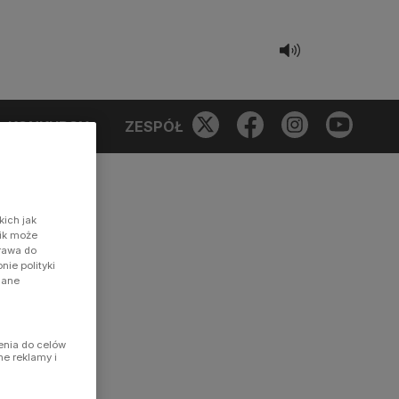
KONKURSY
ZESPÓŁ
kich jak
nik może
prawa do
ie polityki
dane
enia do celów
ne reklamy i