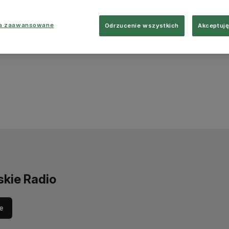
ia zaawansowane
Odrzucenie wszystkich
Akceptuję
skie Radio
e