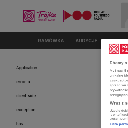
RAMÓWKA
AUDYCJE
ARTYK
Dbamy o
Application
My i nasi
5
p
unikalne i
zaakceptowa
error: a
sprzeciwu 
prywatnośc
przeglądan
client-side
Wraz z n
exception
Użycie dok
identyfikac
treści, pom
has
Lista par