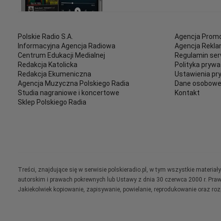
Polskie Radio S.A.
Agencja Promo
Informacyjna Agencja Radiowa
Agencja Rekl
Centrum Edukacji Medialnej
Regulamin ser
Redakcja Katolicka
Polityka prywa
Redakcja Ekumeniczna
Ustawienia pr
Agencja Muzyczna Polskiego Radia
Dane osobow
Studia nagraniowe i koncertowe
Kontakt
Sklep Polskiego Radia
Treści, znajdujące się w serwisie polskieradio.pl, w tym wszystkie materi
autorskim i prawach pokrewnych lub Ustawy z dnia 30 czerwca 2000 r. Pra
Jakiekolwiek kopiowanie, zapisywanie, powielanie, reprodukowanie oraz ro