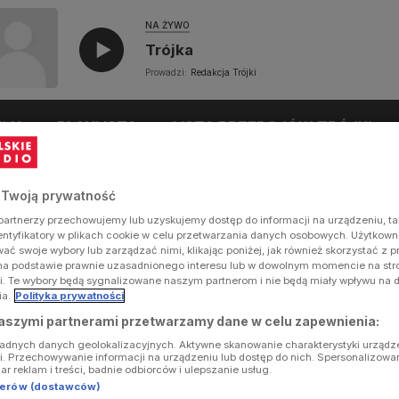
NA ŻYWO
Trójka
Prowadzi:
Redakcja Trójki
UŁY
PLAYLISTA
LISTA PRZEBOJÓW TRÓJKI
 Twoją prywatność
artnerzy przechowujemy lub uzyskujemy dostęp do informacji na urządzeniu, ta
dentyfikatory w plikach cookie w celu przetwarzania danych osobowych. Użytkow
ć swoje wybory lub zarządzać nimi, klikając poniżej, jak również skorzystać z 
na podstawie prawnie uzasadnionego interesu lub w dowolnym momencie na stron
i. Te wybory będą sygnalizowane naszym partnerom i nie będą miały wpływu na 
ia.
Polityka prywatności
aszymi partnerami przetwarzamy dane w celu zapewnienia:
ładnych danych geolokalizacyjnych. Aktywne skanowanie charakterystyki urządz
ji. Przechowywanie informacji na urządzeniu lub dostęp do nich. Spersonalizowa
iar reklam i treści, badnie odbiorców i ulepszanie usług.
tnerów (dostawców)