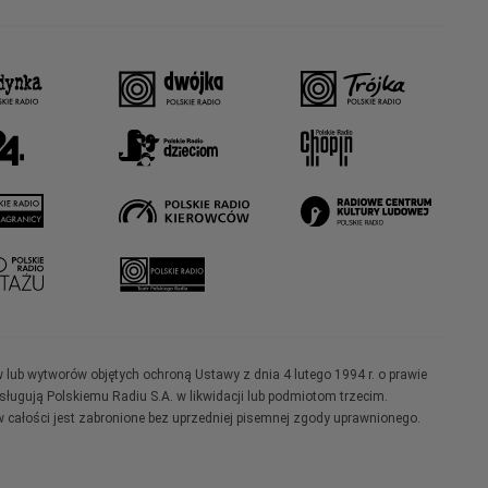
w lub wytworów objętych ochroną Ustawy z dnia 4 lutego 1994 r. o prawie
ugują Polskiemu Radiu S.A. w likwidacji lub podmiotom trzecim.
 całości jest zabronione bez uprzedniej pisemnej zgody uprawnionego.