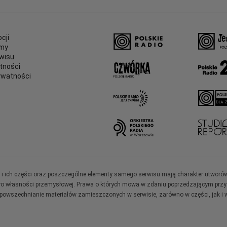
cji
amy
wisu
tności
ywatności
e
ały i ich części oraz poszczególne elementy samego serwisu mają charakter utworó
wo własności przemysłowej. Prawa o których mowa w zdaniu poprzedzającym przysł
zpowszechnianie materiałów zamieszczonych w serwisie, zarówno w części, jak i w